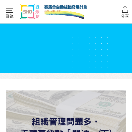
Skip
to
目錄
分享
content
主頁
同行學堂
同行故事館
同行社區伙伴
搜尋自助組織
SHO專題
關於我們
媒體報導