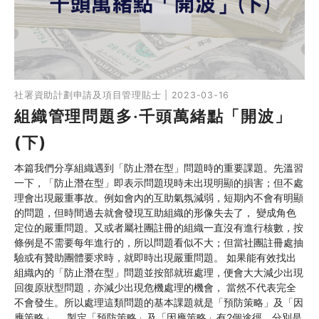
社署資助計劃申請及項目管理貼士 | 2023-03-16
組織管理問題多‧千頭萬緒點「開波」
(下)
本篇我們分享組織遇到「防止潛在型」問題時的重要課題。先溫習
一下，「防止潛在型」即表示問題現時未出現明顯的損害；但不處
理會出現嚴重事故。例如會內的互助氣氛減弱，短期內不會有明顯
的問題，但時間過去就會發現互助組織的形像失去了， 變成角色
定位的嚴重問題。又或者屬社團註冊的組織一直沒有進行核數，按
條例是不需要每年進行的，所以問題看似不大；但當社團註冊處抽
驗或有贊助團體要求時，就即時出現嚴重問題。 如果能有效找出
組織內的「防止潛在型」問題並按部就班處理，便會大大減少出現
回復原狀型問題，亦減少出現危機處理的機會， 當然不代表完全
不會發生。所以處理這類問題的基本課題就是「預防策略」及「因
應策略」。 製定「預防策略」及「因應策略」有2個途徑，分別是