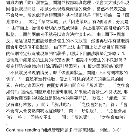
組織內的「防止潛在型」問題並按部就班處理，便會大大減少出現
回復原狀型問題，亦減少出現危機處理的機會， 當然不代表完全
不會發生。所以處理這類問題的基本課題就是「預防策略」及「因
應策略」。 製定「預防策略」及「因應策略」有2個途徑，分別是
︰ 由下而上– 從個別發現的狀況或現象，向上推演可能引發的不良
狀態。上面的兩個例子就是以這方法推演出來。 由上而下– 剛相
反，這途徑是先假設最後會發生的不良狀態，然後再思考有甚麼誘
因會引發這個不良狀態。 由下而上法 由下而上法是從目前觀察到
的個別特定狀況或現象開始著手，經以下四個步驟擬定策略︰ 1.
從現況中鎖定必須注意的特定因素 2. 假期不想發生的不良狀況 3.
擬定預防策略(如何排除/消滅引發因素） 4. 擬定因應策略(處理一
旦不良狀況出現的情況，即「恢復原狀型」問題) 上面有關核數的
例子, 「一直沒有進行核數」便是1. 可見的現況而須要注意的因
素。在確定這因素後, 便開始透過自問自答「所以呢?」、「之後會
如何?」這兩組問題來進行邏輯推演, 如果最終會發生不良狀況, 那
表示你觀察到的現象就是潛在性的重要問題。 狀況︰「組織一直
沒有進行核數。」 問︰「所以呢?」、「之後會如何?」 答︰「會
不會有人會突然問我地攞黎睇?」 問︰「所以呢?」、「之後會如
何?」 答︰「即時交不出！」 問︰「所以呢?」、「之後會如何?」
…
Continue reading
"組織管理問題多‧千頭萬緒點「開波」(中)"