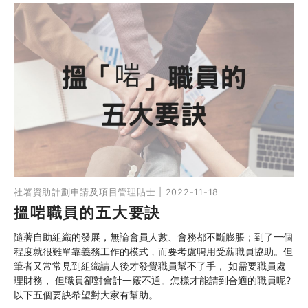
社署資助計劃申請及項目管理貼士 | 2022-11-18
搵啱職員的五大要訣
隨著自助組織的發展，無論會員人數、會務都不斷膨脹；到了一個
程度就很難單靠義務工作的模式﹐而要考慮聘用受薪職員協助。但
筆者又常常見到組織請人後才發覺職員幫不了手， 如需要職員處
理財務， 但職員卻對會計一竅不通。怎樣才能請到合適的職員呢?
以下五個要訣希望對大家有幫助。