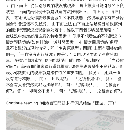
︰ 由下而上– 從個別發現的狀況或現象，向上推演可能引發的不良
狀態。上面的兩個例子就是以這方法推演出來。 由上而下– 剛相
反，這途徑是先假設最後會發生的不良狀態，然後再思考有甚麼誘
因會引發這個不良狀態。 由下而上法 由下而上法是從目前觀察到
的個別特定狀況或現象開始著手，經以下四個步驟擬定策略︰ 1.
從現況中鎖定必須注意的特定因素 2. 假期不想發生的不良狀況 3.
擬定預防策略(如何排除/消滅引發因素） 4. 擬定因應策略(處理一
旦不良狀況出現的情況，即「恢復原狀型」問題) 上面有關核數的
例子, 「一直沒有進行核數」便是1. 可見的現況而須要注意的因
素。在確定這因素後, 便開始透過自問自答「所以呢?」、「之後會
如何?」這兩組問題來進行邏輯推演, 如果最終會發生不良狀況, 那
表示你觀察到的現象就是潛在性的重要問題。 狀況︰「組織一直
沒有進行核數。」 問︰「所以呢?」、「之後會如何?」 答︰「會
不會有人會突然問我地攞黎睇?」 問︰「所以呢?」、「之後會如
何?」 答︰「即時交不出！」 問︰「所以呢?」、「之後會如何?」
…
Continue reading
"組織管理問題多‧千頭萬緒點「開波」(下)"