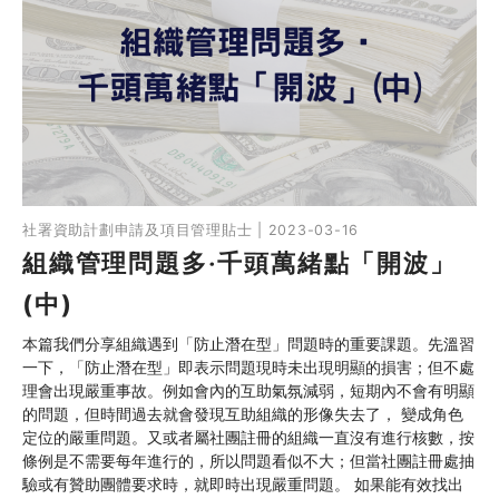
社署資助計劃申請及項目管理貼士 | 2023-03-16
組織管理問題多‧千頭萬緒點「開波」
(中)
本篇我們分享組織遇到「防止潛在型」問題時的重要課題。先溫習
一下，「防止潛在型」即表示問題現時未出現明顯的損害；但不處
理會出現嚴重事故。例如會內的互助氣氛減弱，短期內不會有明顯
的問題，但時間過去就會發現互助組織的形像失去了， 變成角色
定位的嚴重問題。又或者屬社團註冊的組織一直沒有進行核數，按
條例是不需要每年進行的，所以問題看似不大；但當社團註冊處抽
驗或有贊助團體要求時，就即時出現嚴重問題。 如果能有效找出