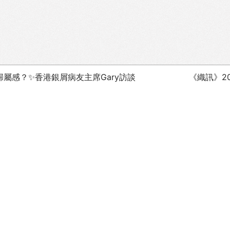
屬感？✨香港銀屑病友主席Gary訪談
《織訊》2