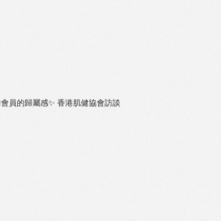
加會員的歸屬感
✨ 香港肌健協會訪談