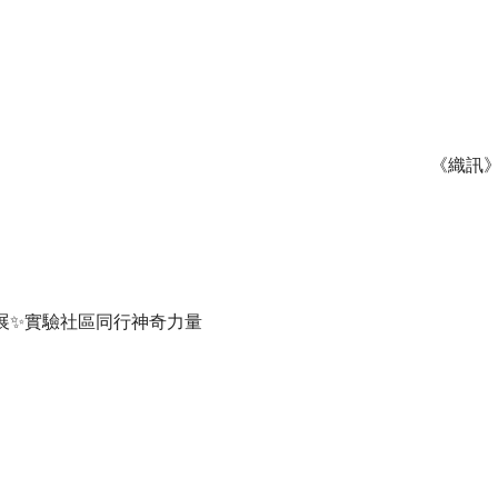
《織訊》
術展✨實驗社區同行神奇力量