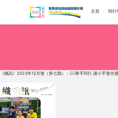
Skip
to
主頁
同行
content
《織訊》2023年12月號（第七期）：🖐🏻牽手同行 讓小手發光發