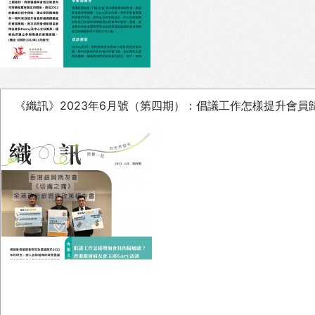
《織訊》2023年6月號（第四期）：倡議工作怎樣提升會員歸