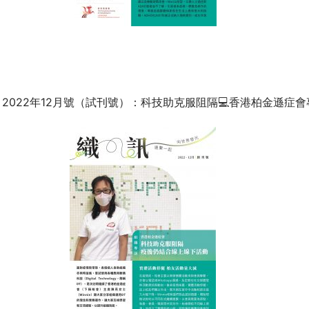
2022年12月號（試刊號）：科技助克服阻隔💻香港柏金遜症會