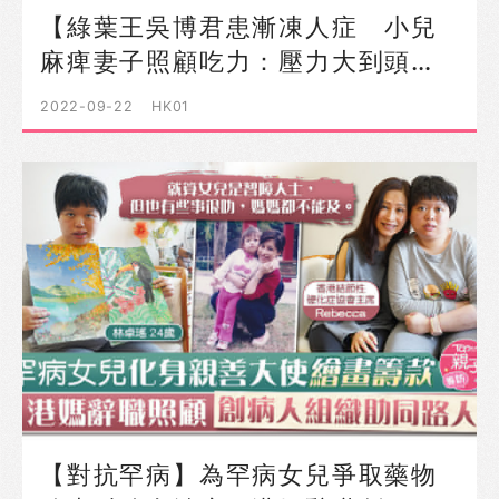
【綠葉王吳博君患漸凍人症 小兒
麻痺妻子照顧吃力：壓力大到頭…
2022-09-22
HK01
【對抗罕病】為罕病女兒爭取藥物