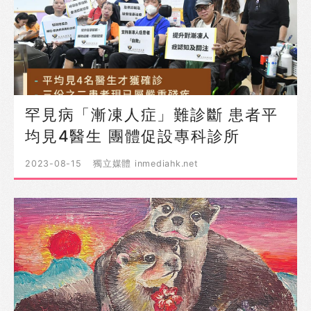
罕見病「漸凍人症」難診斷 患者平
均見4醫生 團體促設專科診所
2023-08-15
獨立媒體 inmediahk.net