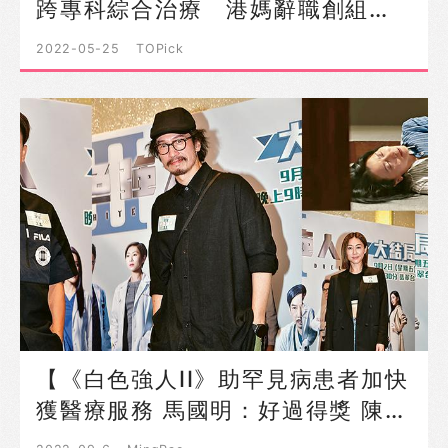
跨專科綜合治療 港媽辭職創組…
2022-05-25
TOPick
【《白色強人II》助罕見病患者加快
獲醫療服務 馬國明：好過得獎 陳…