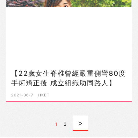
【22歲女生脊椎曾經嚴重側彎80度
手術矯正後 成立組織助同路人】
2021-06-7
HKET
>
1
2