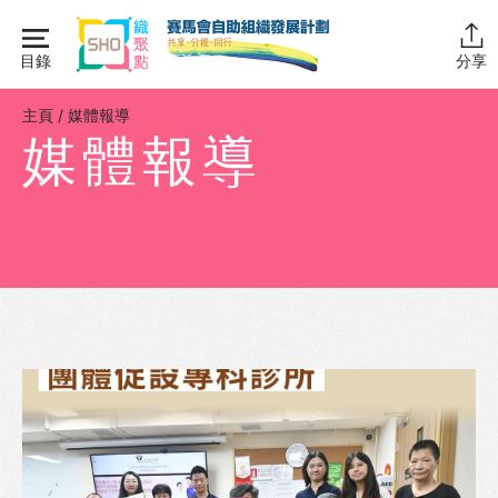
Skip
to
目錄
分享
content
主頁
主頁
/
媒體報導
媒體報導
同行學堂
同行故事館
同行社區伙伴
搜尋自助組織
SHO專題
關於我們
媒體報導