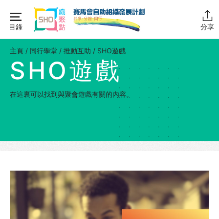
Skip
to
目錄
分享
content
主頁
主頁
/
同行學堂
/
推動互助
/
SHO遊戲
SHO遊戲
同行學堂
同行學堂・簡介
在這裏可以找到與聚會遊戲有關的內容。
推動互助
SHO倡議
SHO遊戲
組織管理
資源拓展
網上自學課程