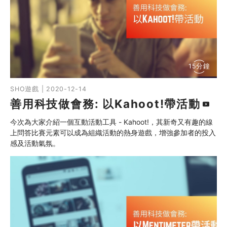
自助組織訓練學院
同行故事館
同行社區伙伴
15分鐘
搜尋自助組織
SHO遊戲 | 2020-12-14
善用科技做會務: 以Kahoot!帶活動
SHO專題
今次為大家介紹一個互動活動工具 - Kahoot!，其新奇又有趣的線
關於我們
上問答比賽元素可以成為組織活動的熱身遊戲，增強參加者的投入
感及活動氣氛。
媒體報導