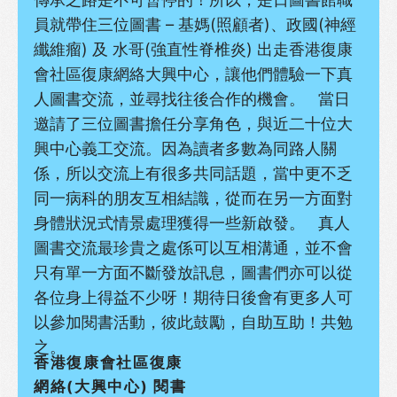
員就帶住三位圖書 – 基媽(照顧者)、政國(神經
纖維瘤) 及 水哥(強直性脊椎炎) 出走香港復康
會社區復康網絡大興中心，讓他們體驗一下真
人圖書交流，並尋找往後合作的機會。 當日
邀請了三位圖書擔任分享角色，與近二十位大
興中心義工交流。因為讀者多數為同路人關
係，所以交流上有很多共同話題，當中更不乏
同一病科的朋友互相結識，從而在另一方面對
身體狀況式情景處理獲得一些新啟發。 真人
圖書交流最珍貴之處係可以互相溝通，並不會
只有單一方面不斷發放訊息，圖書們亦可以從
各位身上得益不少呀！期待日後會有更多人可
以參加閱書活動，彼此鼓勵，自助互助！共勉
之。
香港復康會社區復康
網絡(大興中心) 閱書