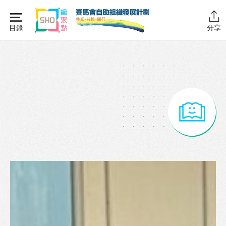
Skip
to
目錄
分享
content
主頁
同行學堂
同行故事館
計劃簡介
圖書館藏
活動花絮
同行社區伙伴
搜尋自助組織