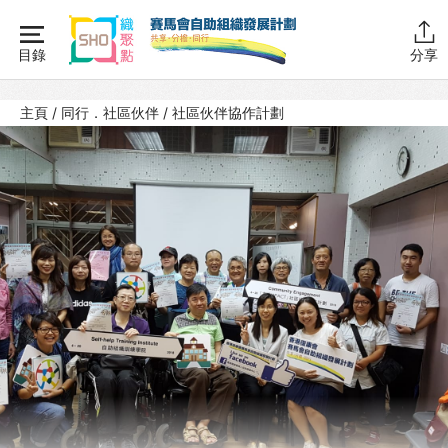
Skip
to
目錄
分享
content
主頁
主頁
/
同行．社區伙伴
/
社區伙伴協作計劃
同行學堂
同行故事館
同行社區伙伴
互助．好．計劃 – 專訪
互助．好．計劃
社區伙伴協作計劃
成為同行伙伴
互助傳承計劃