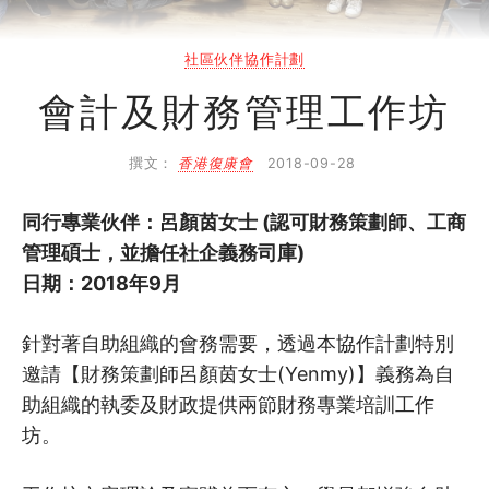
搜尋自助組織
社區伙伴協作計劃
SHO專題
會計及財務管理工作坊
關於我們
撰文：
香港復康會
2018-09-28
媒體報導
同行專業伙伴：呂顏茵女士 (認可財務策劃師、工商
管理碩士，並擔任社企義務司庫)
日期：2018年9月
針對著自助組織的會務需要，透過本協作計劃特別
邀請【財務策劃師呂顏茵女士(Yenmy)】義務為自
助組織的執委及財政提供兩節財務專業培訓工作
坊。