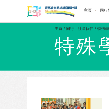
Skip
to
主頁
同行
content
主頁
/
同行．社區伙伴
/
特殊學
特殊