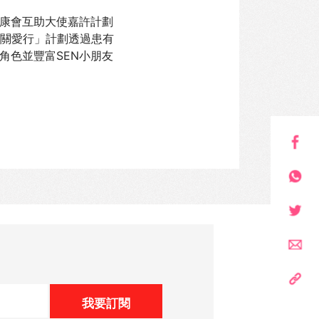
康會互助大使嘉許計劃
樂關愛行」計劃透過患有
角色並豐富SEN小朋友
我要訂閱