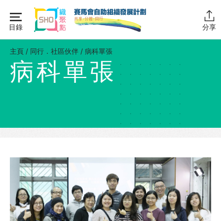
Skip
to
目錄
分享
content
主頁
主頁
/
同行．社區伙伴
/
病科單張
病科單張
同行學堂
同行故事館
同行社區伙伴
互助．好．計劃 – 專訪
互助．好．計劃
社區伙伴協作計劃
成為同行伙伴
互助傳承計劃