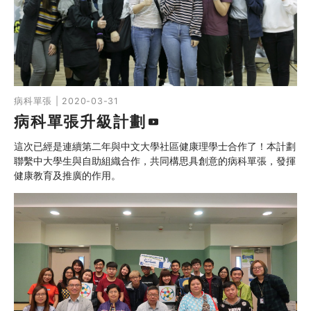
搜尋自助組織
SHO專題
關於我們
病科單張 | 2020-03-31
病科單張升級計劃
媒體報導
這次已經是連續第二年與中文大學社區健康理學士合作了！本計劃
聯繫中大學生與自助組織合作，共同構思具創意的病科單張，發揮
健康教育及推廣的作用。