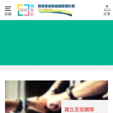
Skip
to
目錄
分享
content
主頁
同行學堂
同行故事館
同行社區伙伴
搜尋自助組織
SHO專題
關於我們
媒體報導