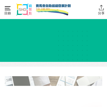
Skip
to
目錄
分享
content
主頁
同行學堂
同行學堂・簡介
推動互助
組織管理
資源拓展
網上自學課程
自助組織訓練學院
同行故事館