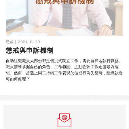
同行社區伙伴
搜尋自助組織
SHO專題
懲戒 | 2021-11-29
懲戒與申訴機制
關於我們
自助組織職員大部份都是個別式獨立工作，需要自律地執行職務。
媒體報導
職員清晰掌握自己的角色、工作範圍、主動匯佈工作進度最為理
想。然而，當遇上同工持續工作表現欠佳或行為失當時，組織執委
可如何處理？