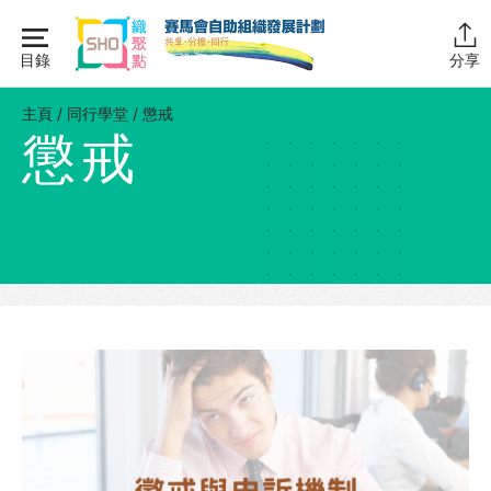
Skip
to
目錄
分享
content
主頁
主頁
/
同行學堂
/
懲戒
懲戒
同行學堂
同行學堂・簡介
推動互助
組織管理
資源拓展
網上自學課程
自助組織訓練學院
同行故事館