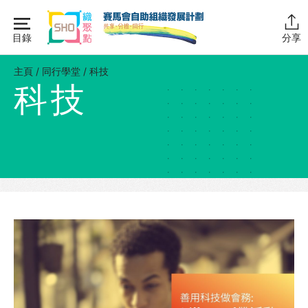
Skip
to
目錄
分享
content
主頁
主頁
/
同行學堂
/
科技
科技
同行學堂
同行學堂・簡介
推動互助
組織管理
資源拓展
網上自學課程
自助組織訓練學院
同行故事館