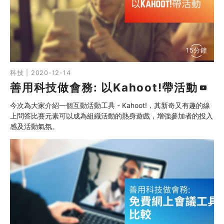
同行社區伙伴
搜尋自助組織
15分鐘
SHO專題
科技 | 2020-12-14
善用科技做會務: 以Kahoot!帶活動
關於我們
今次為大家介紹一個互動活動工具 - Kahoot!，其新奇又有趣的線
媒體報導
上問答比賽元素可以成為組織活動的熱身遊戲，增強參加者的投入
感及活動氣氛。