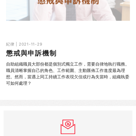
同行社區伙伴
搜尋自助組織
SHO專題
紀律 | 2021-11-29
懲戒與申訴機制
關於我們
自助組織職員大部份都是個別式獨立工作，需要自律地執行職務。
媒體報導
職員清晰掌握自己的角色、工作範圍、主動匯佈工作進度最為理
想。然而，當遇上同工持續工作表現欠佳或行為失當時，組織執委
可如何處理？