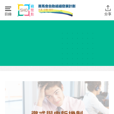
Skip
to
目錄
分享
content
主頁
同行學堂
同行學堂・簡介
推動互助
組織管理
資源拓展
網上自學課程
自助組織訓練學院
同行故事館