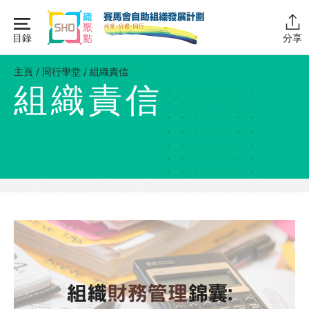
Skip
to
目錄
分享
content
主頁
主頁
/
同行學堂
/
組織責信
組織責信
同行學堂
同行學堂・簡介
推動互助
組織管理
資源拓展
網上自學課程
自助組織訓練學院
同行故事館