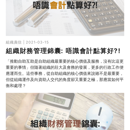
同行社區伙伴
搜尋自助組織
SHO專題
組織責信 | 2021-03-15
組織財務管理錦囊: 唔識會計點算好?!
關於我們
「推動自助互助是自助組織最重要的核心價值及服務，沒有比這更
媒體報導
重要的事情」但隨著組織的壯大及會務的發展，更多的行政工作便
應運而生。這些事務，從自助組織的核心價值來說雖不是最重要，
但從組織運作及向資助人交代的角度卻又重要之極，那應當如何平
衡和處理？