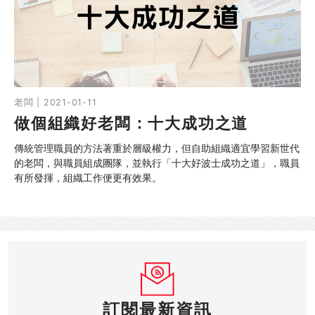
同行社區伙伴
搜尋自助組織
SHO專題
老闆 | 2021-01-11
做個組織好老闆：十大成功之道
關於我們
傳統管理職員的方法著重於層級權力，但自助組織適宜學習新世代
媒體報導
的老闆，與職員組成團隊，並執行「十大好波士成功之道」，職員
有所發揮，組織工作便更有效果。
訂閱最新資訊