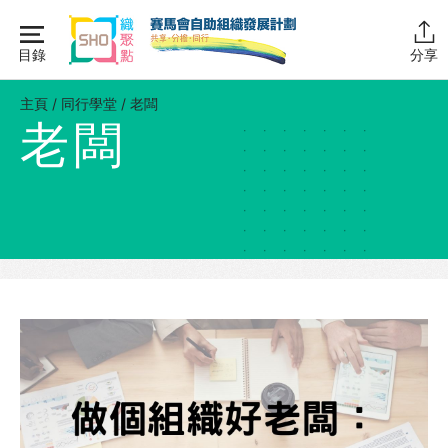
Skip
to
目錄
分享
content
主頁
主頁
/
同行學堂
/
老闆
老闆
同行學堂
同行學堂・簡介
推動互助
組織管理
資源拓展
網上自學課程
自助組織訓練學院
同行故事館