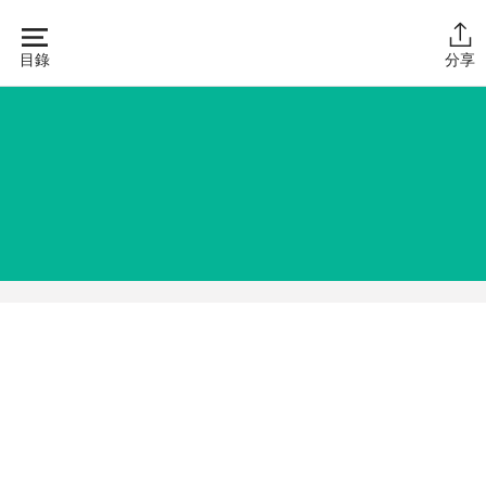
Skip
to
目錄
分享
content
主頁
同行學堂
同行故事館
同行社區伙伴
搜尋自助組織
SHO專題
關於我們
媒體報導