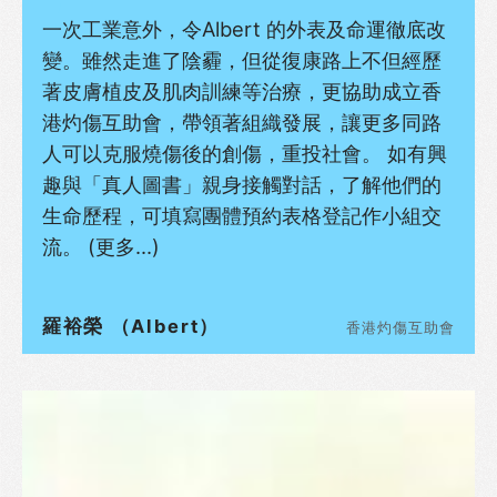
一次工業意外，令Albert 的外表及命運徹底改
變。雖然走進了陰霾，但從復康路上不但經歷
著皮膚植皮及肌肉訓練等治療，更協助成立香
港灼傷互助會，帶領著組織發展，讓更多同路
人可以克服燒傷後的創傷，重投社會。 如有興
趣與「真人圖書」親身接觸對話，了解他們的
生命歷程，
可填寫
團體預約表格
登記作小組交
流。
(更多…)
羅裕榮 （Albert）
香港灼傷互助會