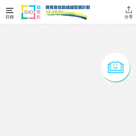
Skip
to
目錄
分享
content
主頁
同行學堂
同行故事館
計劃簡介
圖書館藏
活動花絮
同行社區伙伴
搜尋自助組織