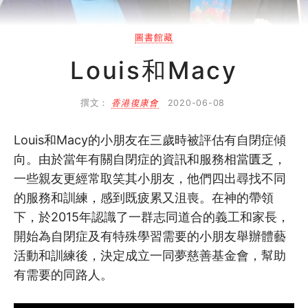
SHO專題
圖書館藏
關於我們
Louis和Macy
媒體報導
撰文：
香港復康會
2020-06-08
Louis和Macy的小朋友在三歲時被評估有自閉症傾
向。由於當年有關自閉症的資訊和服務相當匱乏，
一些親友更經常取笑其小朋友，他們四出尋找不同
的服務和訓練，感到既疲累又沮喪。在神的帶領
下，於2015年認識了一群志同道合的義工和家長，
開始為自閉症及有特殊學習需要的小朋友舉辦體藝
活動和訓練後，決定成立一同夢慈善基金會，幫助
有需要的同路人。