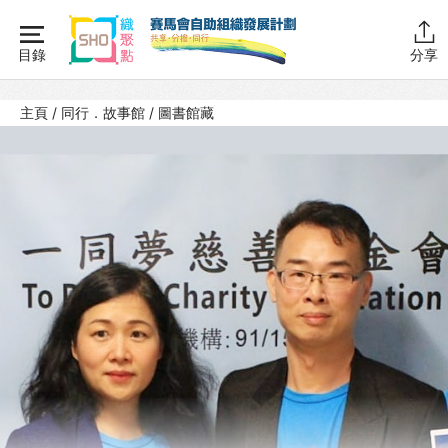
Skip
to
目錄
分享
content
主頁
主頁
/
同行．故事館
/
圖書館藏
同行學堂
同行故事館
計劃簡介
圖書館藏
活動花絮
同行社區伙伴
搜尋自助組織