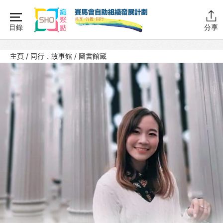
Skip
to
目錄
分享
content
主頁
主頁
/
同行．故事館
/
圖書館藏
同行學堂
同行故事館
計劃簡介
圖書館藏
活動花絮
同行社區伙伴
搜尋自助組織