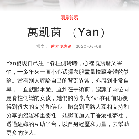
SHO專題
圖書館藏
關於我們
萬凱茵 （Yan）
媒體報導
撰文：
香港復康會
2020-06-08
Yan發現自己患上脊柱側彎時，心裡既震驚又害
怕，十多年來一直小心選擇衣服盡量掩藏身體的缺
陷。當有別人評論自己的背部異常，亦感到非常自
卑，一直默默承受。直到在手術前，認識了兩位同
患脊柱側彎的女孩，她們的分享讓Yan在術前術後
得到很大的支持和信心，體會到同路人互相支持和
分享的溫暖和重要性。她繼而加入了香港椎夢社，
透過組織的互助平台，以自身經歷和力量，去幫助
更多的病人。