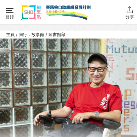
Skip
to
目錄
分享
content
主頁
主頁
/
同行．故事館
/
圖書館藏
同行學堂
同行故事館
計劃簡介
圖書館藏
活動花絮
同行社區伙伴
搜尋自助組織