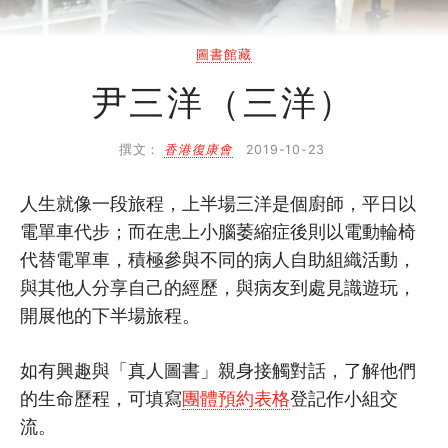
SHO專題
圖書館藏
關於我們
尹三洋（三洋）
媒體報導
撰文：
香港復康會
2019-10-23
人生就像一段旅程，上半場三洋是個廚師，平日以
電單車代步；而在患上小腦萎縮症後則以電動輪椅
代替電單車，積極參與不同的病人自助組織活動，
與其他人分享自己的經歷，與病友到處見識遊玩，
開展他的下半場旅程。
如有興趣與「真人圖書」親身接觸對話，了解他們
的生命歷程，
可填寫
團體預約表格
登記作小組交
流。