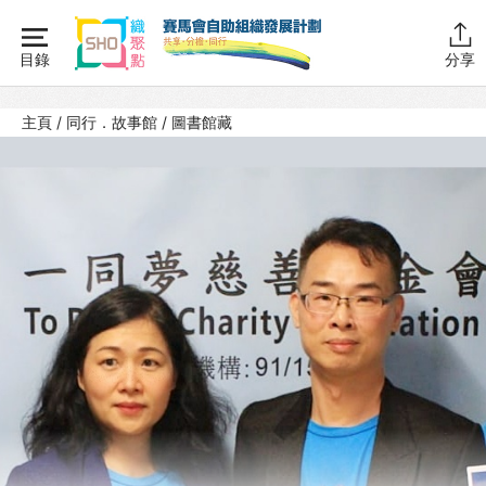
Skip
to
目錄
分享
content
主頁
主頁
/
同行．故事館
/
圖書館藏
同行學堂
同行故事館
計劃簡介
圖書館藏
活動花絮
同行社區伙伴
搜尋自助組織