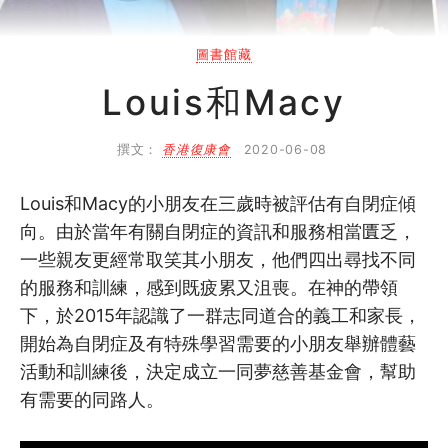
SHO專題
圖書館藏
關於我們
Louis和Macy
媒體報導
撰文：
香港復康會
2020-06-08
Louis和Macy的小朋友在三歲時被評估有自閉症傾
向。由於當年有關自閉症的資訊和服務相當匱乏，
一些親友更經常取笑其小朋友，他們四出尋找不同
的服務和訓練，感到既疲累又沮喪。在神的帶領
下，於2015年認識了一群志同道合的義工和家長，
開始為自閉症及有特殊學習需要的小朋友舉辦體藝
活動和訓練後，決定成立一同夢慈善基金會，幫助
有需要的同路人。