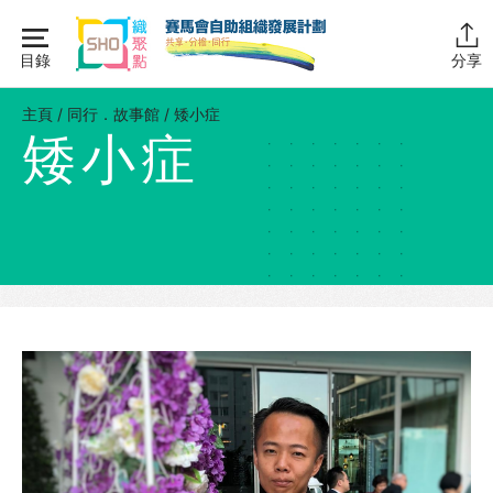
Skip
to
目錄
分享
content
主頁
主頁
/
同行．故事館
/
矮小症
矮小症
同行學堂
同行故事館
計劃簡介
圖書館藏
活動花絮
同行社區伙伴
搜尋自助組織