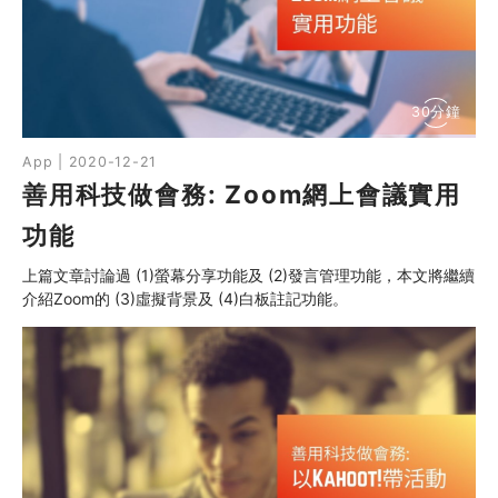
同行社區伙伴
搜尋自助組織
30分鐘
SHO專題
App | 2020-12-21
善用科技做會務: Zoom網上會議實用
關於我們
功能
媒體報導
上篇文章討論過 (1)螢幕分享功能及 (2)發言管理功能，本文將繼續
介紹Zoom的 (3)虛擬背景及 (4)白板註記功能。