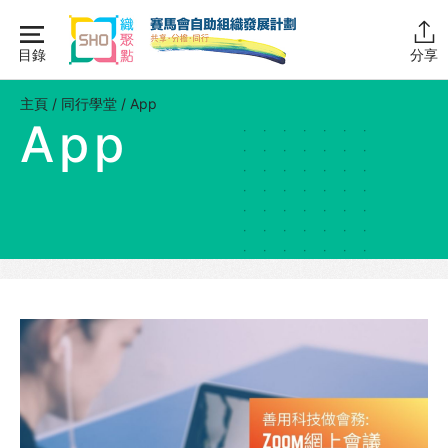
Skip
to
目錄
分享
content
主頁
主頁
/
同行學堂
/
App
App
同行學堂
同行學堂・簡介
推動互助
組織管理
資源拓展
網上自學課程
自助組織訓練學院
同行故事館