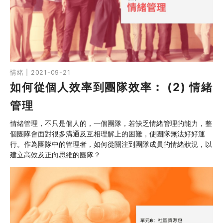
同行社區伙伴
搜尋自助組織
SHO專題
情緒 | 2021-09-21
如何從個人效率到團隊效率︰ (2) 情緒
關於我們
管理
媒體報導
情緒管理，不只是個人的，一個團隊，若缺乏情緒管理的能力，整
個團隊會面對很多溝通及互相理解上的困難，使團隊無法好好運
行。作為團隊中的管理者，如何從關注到團隊成員的情緒狀況，以
建立高效及正向思維的團隊？