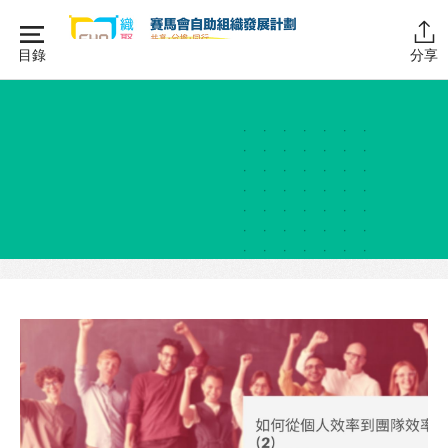
Skip
to
目錄
分享
content
主頁
同行學堂
同行學堂・簡介
推動互助
組織管理
資源拓展
網上自學課程
自助組織訓練學院
同行故事館