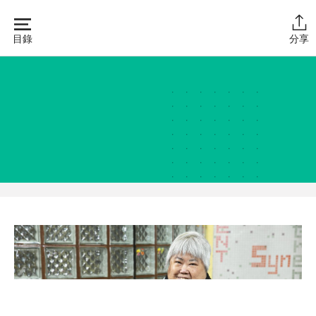
Skip
to
目錄
分享
content
主頁
同行學堂
同行故事館
同行社區伙伴
搜尋自助組織
SHO專題
關於我們
媒體報導