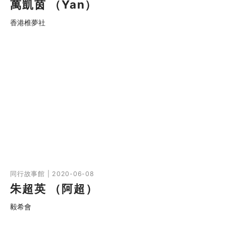
萬凱茵 （Yan）
香港椎夢社
同行故事館 | 2020-06-08
朱超英 （阿超）
毅希會