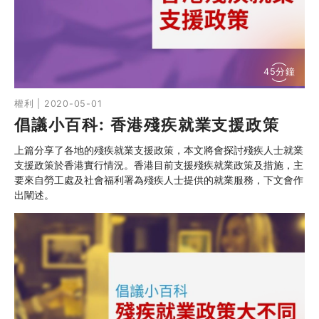
同行社區伙伴
搜尋自助組織
45分鐘
SHO專題
權利 | 2020-05-01
倡議小百科: 香港殘疾就業支援政策
關於我們
上篇分享了各地的殘疾就業支援政策，本文將會探討殘疾人士就業
媒體報導
支援政策於香港實行情況。香港目前支援殘疾就業政策及措施，主
要來自勞工處及社會福利署為殘疾人士提供的就業服務，下文會作
出闡述。