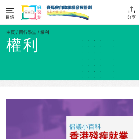
Skip
to
目錄
分享
content
主頁
主頁
/
同行學堂
/
權利
權利
同行學堂
同行學堂・簡介
推動互助
組織管理
資源拓展
網上自學課程
自助組織訓練學院
同行故事館