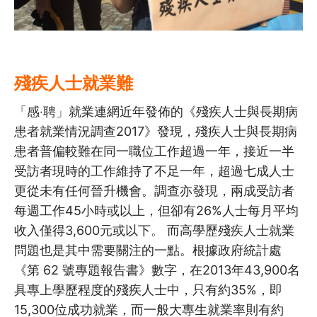
殘疾人士就業難
「感‧聘」就業連網近年發佈的《殘疾人士與長期病
患者就業情況調查2017》發現，殘疾人士與長期病
患者普偏較難在同一職位工作超過一年，接近一半
受訪者現時的工作維持了不足一年，超過七成人士
更從未有任何晉升機會。調查亦發現，兩成受訪者
每週工作45小時或以上，但卻有26%人士每月平均
收入僅得3,600元或以下。 而高學歷殘疾人士就業
問題也是其中需要關注的一點。根據政府統計處
《第 62 號專題報告書》數字，在2013年43,900名
具專上學歷程度的殘疾人士中，只有約35%，即
15,300位成功就業，而一般大專生就業率則有約