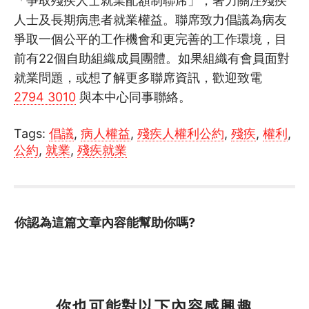
「爭取殘疾人士就業配額制聯席」，著力關注殘疾
人士及長期病患者就業權益。聯席致力倡議為病友
爭取一個公平的工作機會和更完善的工作環境，目
前有22個自助組織成員團體。如果組織有會員面對
就業問題，或想了解更多聯席資訊，歡迎致電
2794 3010
與本中心同事聯絡。
Tags:
倡議
,
病人權益
,
殘疾人權利公約
,
殘疾
,
權利
,
公約
,
就業
,
殘疾就業
你認為這篇文章內容能幫助你嗎?
你也可能對以下內容感興趣