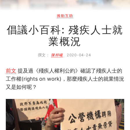
自助組織訓練學院
同行故事館
推動互助
倡議小百科: 殘疾人士就
同行社區伙伴
業概況
搜尋自助組織
撰文：
陳梓曦
2020-04-24
SHO專題
前文
提及過《殘疾人權利公約》確認了殘疾人士的
關於我們
工作權(rights on work)，那麼殘疾人士的就業情況
又是如何呢？
媒體報導