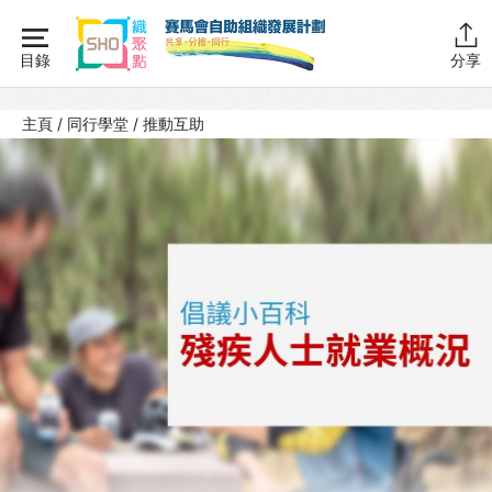
Skip
to
目錄
分享
content
主頁
主頁
/
同行學堂
/
推動互助
同行學堂
同行學堂・簡介
推動互助
SHO倡議
SHO遊戲
組織管理
資源拓展
網上自學課程