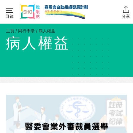
Skip
to
目錄
分享
content
主頁
主頁
/
同行學堂
/
病人權益
病人權益
同行學堂
同行學堂・簡介
推動互助
組織管理
資源拓展
網上自學課程
自助組織訓練學院
同行故事館