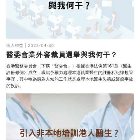
同行社區伙伴
搜尋自助組織
SHO專題
病人權益 | 2022-04-30
醫委會業外審裁員選舉與我何干？
關於我們
香港醫務委員會（下稱「醫委會」）根據香港法例第161章《醫生
媒體報導
註冊條例》成立，獲賦予權力處理本港執業醫生的註冊和紀律規管
事宜，其中較為廣為人知的工作就是處理本地醫生失德或醫療事故
的投訴。