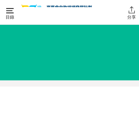
Skip
to
目錄
分享
content
主頁
同行學堂
同行故事館
同行社區伙伴
搜尋自助組織
SHO專題
關於我們
媒體報導