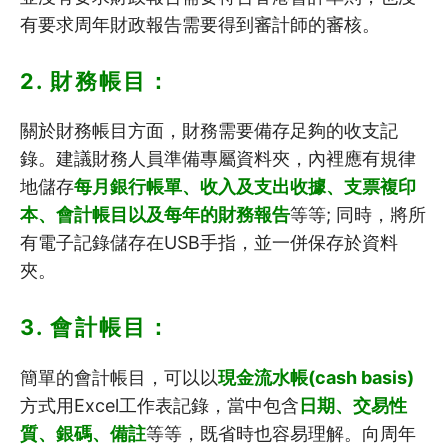
有要求周年財政報告需要得到審計師的審核。
2. 財務帳目：
關於財務帳目方面，財務需要備存足夠的收支記
錄。建議財務人員準備專屬資料夾，
內裡應有規律
地儲存
每月銀行帳單、收入及支出收據、支票複印
本、會計帳目以及每年的財務報告
等等; 同時，將所
有電子記錄儲存在USB手指，並一併保存於資料
夾
。
3. 會計帳目：
簡單的會計帳目，可以以
現金流水帳(cash basis)
方式用Excel工作表記錄，當中包含
日期、交易性
質、銀碼、備註
等等，既省時也容易理解。向周年