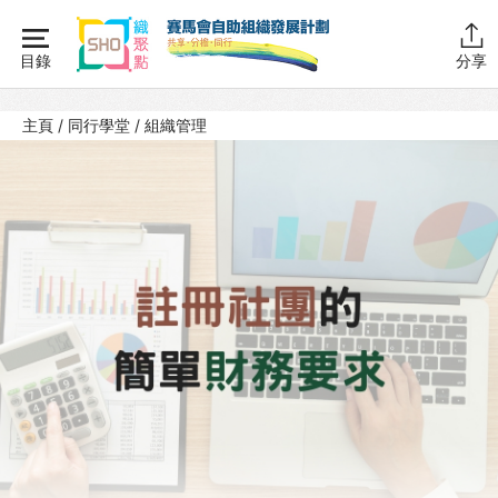
Skip
to
目錄
分享
content
主頁
主頁
/
同行學堂
/
組織管理
同行學堂
同行學堂・簡介
推動互助
組織管理
SHO註冊
SHO職員
SHO財務
資源拓展