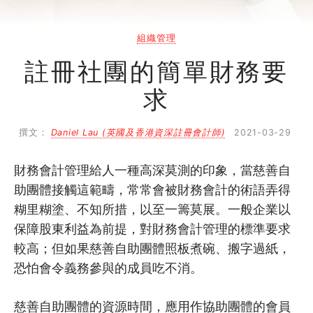
網上自學課程
自助組織訓練學院
組織管理
同行故事館
註冊社團的簡單財務要
求
同行社區伙伴
撰文：
Daniel Lau (英國及香港資深註冊會計師)
2021-03-29
搜尋自助組織
財務會計管理給人一種高深莫測的印象，當慈善自
SHO專題
助團體接觸這範疇，常常會被財務會計的術語弄得
關於我們
糊里糊塗、不知所措，以至一籌莫展。一般企業以
保障股東利益為前提，對財務會計管理的標準要求
媒體報導
較高；但如果慈善自助團體照板煮碗、搬字過紙，
恐怕會令義務參與的成員吃不消。
慈善自助團體的資源時間，應用作協助團體的會員