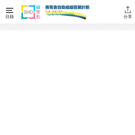
Skip
to
目錄
分享
content
主頁
同行學堂
同行學堂・簡介
推動互助
組織管理
SHO註冊
SHO職員
SHO財務
資源拓展