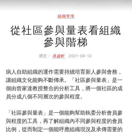
網上自學課程
自助組織訓練學院
組織管理
同行故事館
從社區參與量表看組織
參與階梯
同行社區伙伴
撰文：
吳庭昕
2021-04-12
搜尋自助組織
病人自助組織的運作需要持續培育新人參與會務，
SHO專題
讓組織文化能夠不斷傳承。「社區參與量表」是一
關於我們
個由曾家達教授整合的分析工具，將一個社區的成
員分成八個不同層次的參與程度。
媒體報導
「社區參與量表」是一個能夠幫助執委分析會員參
與程度的工具，再了解組織內不同參與程度的會員
比例，從而制定一個能呼應組織現況及承傳需要的