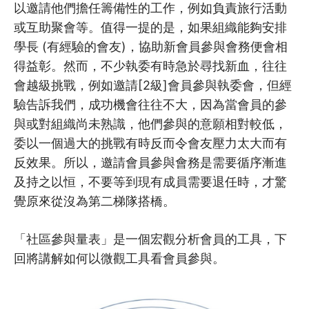
以邀請他們擔任籌備性的工作，例如負責旅行活動
或互助聚會等。值得一提的是，如果組織能夠安排
學長 (有經驗的會友)，協助新會員參與會務便會相
得益彰。然而，不少執委有時急於尋找新血，往往
會越級挑戰，例如邀請[2級]會員參與執委會，但經
驗告訴我們，成功機會往往不大，因為當會員的參
與或對組織尚未熟識，他們參與的意願相對較低，
委以一個過大的挑戰有時反而令會友壓力太大而有
反效果。所以，邀請會員參與會務是需要循序漸進
及持之以恒，不要等到現有成員需要退任時，才驚
覺原來從沒為第二梯隊搭橋。
「社區參與量表」是一個宏觀分析會員的工具，下
回將講解如何以微觀工具看會員參與。