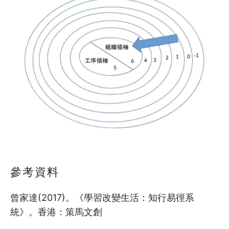
參考資料
曾家達(2017)。《學習改變生活：知行易徑系
統》。香港：策馬文創