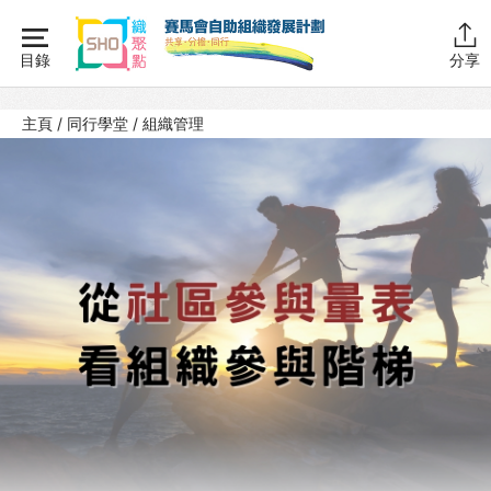
Skip
to
目錄
分享
content
主頁
主頁
/
同行學堂
/
組織管理
同行學堂
同行學堂・簡介
推動互助
組織管理
SHO註冊
SHO職員
SHO財務
資源拓展