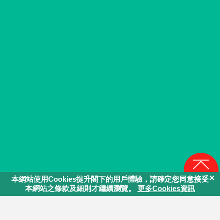
回頁頂
同行．學堂