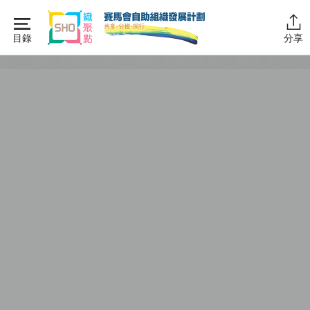
Skip
to
目錄
分享
content
主頁
同行學堂
同行學堂・簡介
推動互助
組織管理
SHO註冊
SHO職員
SHO財務
資源拓展