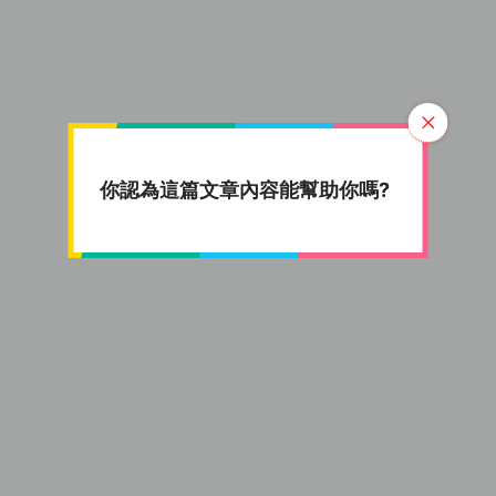
有關入息
是指僱主支付予僱員的任何工資、薪
金、假期津貼、費用、佣金、花紅、獎金、合約
酬金、賞錢或津貼，但不包括遣散費或長期服務
金。
強制性供款
包括「僱主供款」和「僱員供款」兩
部分。僱主和僱員雙方須就僱員有關入息作出
5%強制性供款，即合共10%。
你認為這篇文章內容能幫助你嗎?