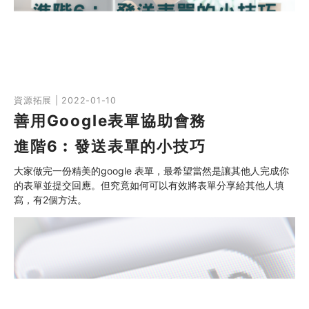
同行社區伙伴
搜尋自助組織
SHO專題
資源拓展 | 2022-01-10
善用Google表單協助會務
關於我們
進階6︰發送表單的小技巧
媒體報導
大家做完一份精美的google 表單，最希望當然是讓其他人完成你
的表單並提交回應。但究竟如何可以有效將表單分享給其他人填
寫，有2個方法。