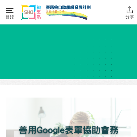
Skip
to
目錄
分享
content
主頁
同行學堂
同行學堂・簡介
推動互助
組織管理
資源拓展
網上自學課程
自助組織訓練學院
同行故事館