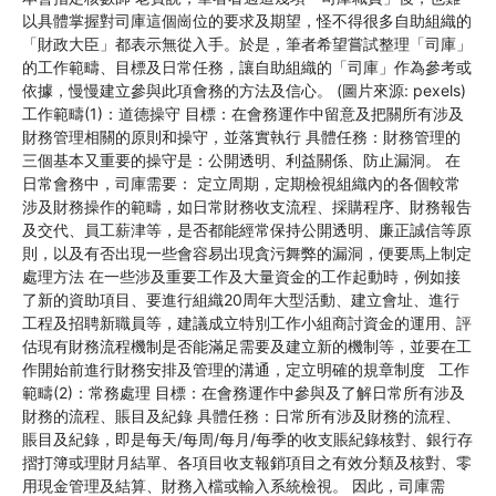
以具體掌握對司庫這個崗位的要求及期望，怪不得很多自助組織的
「財政大臣」都表示無從入手。於是，筆者希望嘗試整理「司庫」
的工作範疇、目標及日常任務，讓自助組織的「司庫」作為參考或
依據，慢慢建立參與此項會務的方法及信心。 (圖片來源: pexels)
工作範疇(1)：道德操守 目標：在會務運作中留意及把關所有涉及
財務管理相關的原則和操守，並落實執行 具體任務：財務管理的
三個基本又重要的操守是：公開透明、利益關係、防止漏洞。 在
日常會務中，司庫需要： 定立周期，定期檢視組織內的各個較常
涉及財務操作的範疇，如日常財務收支流程、採購程序、財務報告
及交代、員工薪津等，是否都能經常保持公開透明、廉正誠信等原
則，以及有否出現一些會容易出現貪污舞弊的漏洞，便要馬上制定
處理方法 在一些涉及重要工作及大量資金的工作起動時，例如接
了新的資助項目、要進行組織20周年大型活動、建立會址、進行
工程及招聘新職員等，建議成立特別工作小組商討資金的運用、評
估現有財務流程機制是否能滿足需要及建立新的機制等，並要在工
作開始前進行財務安排及管理的溝通，定立明確的規章制度 工作
範疇(2)：常務處理 目標：在會務運作中參與及了解日常所有涉及
財務的流程、賬目及紀錄 具體任務：日常所有涉及財務的流程、
賬目及紀錄，即是每天/每周/每月/每季的收支賬紀錄核對、銀行存
摺打簿或理財月結單、各項目收支報銷項目之有效分類及核對、零
用現金管理及結算、財務入檔或輸入系統檢視。 因此，司庫需