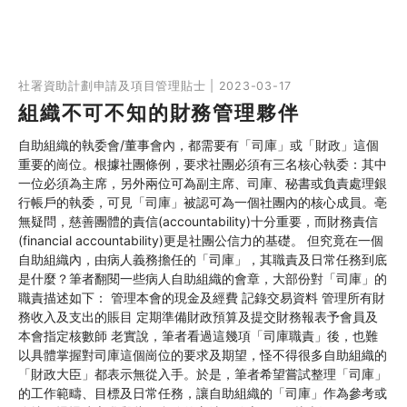
社署資助計劃申請及項目管理貼士 | 2023-03-17
組織不可不知的財務管理夥伴
自助組織的執委會/董事會內，都需要有「司庫」或「財政」這個
重要的崗位。根據社團條例，要求社團必須有三名核心執委：其中
一位必須為主席，另外兩位可為副主席、司庫、秘書或負責處理銀
行帳戶的執委，可見「司庫」被認可為一個社團內的核心成員。亳
無疑問，慈善團體的責信(accountability)十分重要，而財務責信
(financial accountability)更是社團公信力的基礎。 但究竟在一個
自助組織內，由病人義務擔任的「司庫」，其職責及日常任務到底
是什麼？筆者翻閱一些病人自助組織的會章，大部份對「司庫」的
職責描述如下： 管理本會的現金及經費 記錄交易資料 管理所有財
務收入及支出的賬目 定期準備財政預算及提交財務報表予會員及
本會指定核數師 老實說，筆者看過這幾項「司庫職責」後，也難
以具體掌握對司庫這個崗位的要求及期望，怪不得很多自助組織的
「財政大臣」都表示無從入手。於是，筆者希望嘗試整理「司庫」
的工作範疇、目標及日常任務，讓自助組織的「司庫」作為參考或