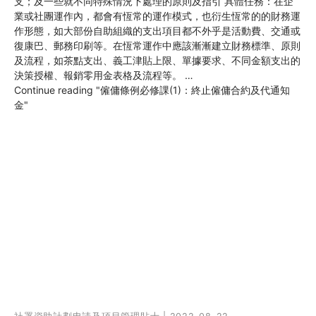
支；及一些就不同特殊情況下處理的原則及指引 具體任務：在企
業或社團運作內，都會有恆常的運作模式，也衍生恆常的的財務運
作形態，如大部份自助組織的支出項目都不外乎是活動費、交通或
復康巴、郵務印刷等。在恆常運作中應該漸漸建立財務標準、原則
及流程，如茶點支出、義工津貼上限、單據要求、不同金額支出的
決策授權、報銷零用金表格及流程等。 …
Continue reading
"僱傭條例必修課(1)：終止僱傭合約及代通知
金"