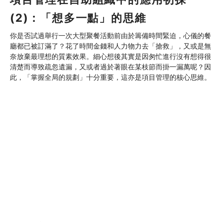
(2)：「想多一點」的思維
你是否試過舉行一次大型聚餐活動前由於籌備時間緊迫，心儀的餐
廳都已被訂滿了？花了時間金錢和人力物力去「搶救」，又或是無
奈放棄最理想的質素效果。細心想後其實是因匆忙進行沒有想得很
清楚而導致疏忽遺漏，又或者過於著眼在某枝節而掛一漏萬呢？因
此，「掌握全局的規劃」十分重要，這亦是項目管理的核心思維。
30分鐘