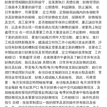
財務管理相關的原則和操守，並落實執行 具體任務：財務管理的
三個基本又重要的操守是：公開透明、利益關係、防止漏洞。 在
日常會務中，司庫需要： 定立周期，定期檢視組織內的各個較常
涉及財務操作的範疇，如日常財務收支流程、採購程序、財務報告
及交代、員工薪津等，是否都能經常保持公開透明、廉正誠信等原
則，以及有否出現一些會容易出現貪污舞弊的漏洞，便要馬上制定
處理方法 在一些涉及重要工作及大量資金的工作起動時，例如接
了新的資助項目、要進行組織20周年大型活動、建立會址、進行
工程及招聘新職員等，建議成立特別工作小組商討資金的運用、評
估現有財務流程機制是否能滿足需要及建立新的機制等，並要在工
作開始前進行財務安排及管理的溝通，定立明確的規章制度 工作
範疇(2)：常務處理 目標：在會務運作中參與及了解日常所有涉及
財務的流程、賬目及紀錄 具體任務：日常所有涉及財務的流程、
賬目及紀錄，即是每天/每周/每月/每季的收支賬紀錄核對、銀行存
摺打簿或理財月結單、各項目收支報銷項目之有效分類及核對、零
用現金管理及結算、財務入檔或輸入系統檢視。 因此，司庫需
要： 每月安排固定時間檢核單據、各項報表及帳目 每月清理零用
現金報銷 每月結算戶口 每月於財務小組中交代組織財務現況，及
就檢核過程發現的問題發起商議討論 每季於執委會中報告協會整
體財務現況及各重要項目的財務情況 工作範疇(3)：操作性原則
指引 目標：按規章制度以一致的標準及原則操作所有賬目及收