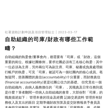
社署資助計劃申請及項目管理貼士 | 2023-03-17
自助組織的司庫/財政有哪些工作範
疇？
自助組織的執委會/董事會內，都需要有「司庫」或「財政」這個
重要的崗位。根據社團條例，要求社團必須有三名核心執委：其中
一位必須為主席，另外兩位可為副主席、司庫、秘書或負責處理銀
行帳戶的執委，可見「司庫」被認可為一個社團內的核心成員。亳
無疑問，慈善團體的責信(accountability)十分重要，而財務責信
(financial accountability)更是社團公信力的基礎。 但究竟在一個
自助組織內，由病人義務擔任的「司庫」，其職責及日常任務到底
是什麼？筆者翻閱一些病人自助組織的會章，大部份對「司庫」的
職責描述如下： 管理本會的現金及經費 記錄交易資料 管理所有財
務收入及支出的賬目 定期準備財政預算及提交財務報表予會員及
本會指定核數師 老實說，筆者看過這幾項「司庫職責」後，也難