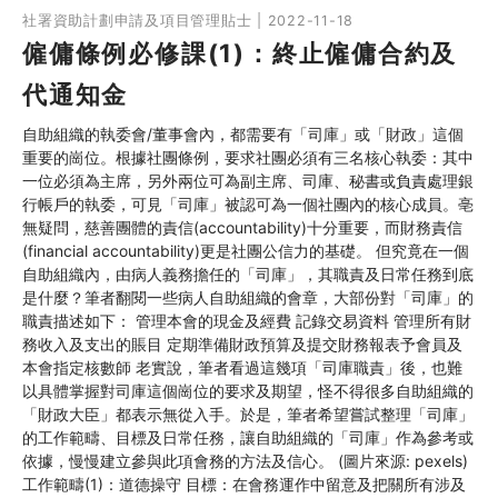
社署資助計劃申請及項目管理貼士 | 2022-11-18
僱傭條例必修課(1)：終止僱傭合約及
代通知金
自助組織的執委會/董事會內，都需要有「司庫」或「財政」這個
重要的崗位。根據社團條例，要求社團必須有三名核心執委：其中
一位必須為主席，另外兩位可為副主席、司庫、秘書或負責處理銀
行帳戶的執委，可見「司庫」被認可為一個社團內的核心成員。亳
無疑問，慈善團體的責信(accountability)十分重要，而財務責信
(financial accountability)更是社團公信力的基礎。 但究竟在一個
自助組織內，由病人義務擔任的「司庫」，其職責及日常任務到底
是什麼？筆者翻閱一些病人自助組織的會章，大部份對「司庫」的
職責描述如下： 管理本會的現金及經費 記錄交易資料 管理所有財
務收入及支出的賬目 定期準備財政預算及提交財務報表予會員及
本會指定核數師 老實說，筆者看過這幾項「司庫職責」後，也難
以具體掌握對司庫這個崗位的要求及期望，怪不得很多自助組織的
「財政大臣」都表示無從入手。於是，筆者希望嘗試整理「司庫」
的工作範疇、目標及日常任務，讓自助組織的「司庫」作為參考或
依據，慢慢建立參與此項會務的方法及信心。 (圖片來源: pexels)
工作範疇(1)：道德操守 目標：在會務運作中留意及把關所有涉及