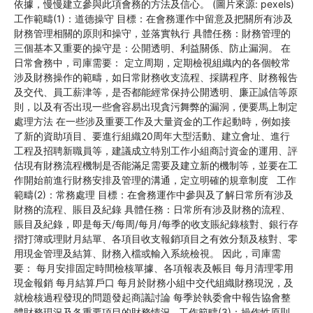
依據，慢慢建立參與此項會務的方法及信心。 (圖片來源: pexels)
工作範疇(1)：道德操守 目標：在會務運作中留意及把關所有涉及
財務管理相關的原則和操守，並落實執行 具體任務：財務管理的
三個基本又重要的操守是：公開透明、利益關係、防止漏洞。 在
日常會務中，司庫需要： 定立周期，定期檢視組織內的各個較常
涉及財務操作的範疇，如日常財務收支流程、採購程序、財務報告
及交代、員工薪津等，是否都能經常保持公開透明、廉正誠信等原
則，以及有否出現一些會容易出現貪污舞弊的漏洞，便要馬上制定
處理方法 在一些涉及重要工作及大量資金的工作起動時，例如接
了新的資助項目、要進行組織20周年大型活動、建立會址、進行
工程及招聘新職員等，建議成立特別工作小組商討資金的運用、評
估現有財務流程機制是否能滿足需要及建立新的機制等，並要在工
作開始前進行財務安排及管理的溝通，定立明確的規章制度 工作
範疇(2)：常務處理 目標：在會務運作中參與及了解日常所有涉及
財務的流程、賬目及紀錄 具體任務：日常所有涉及財務的流程、
賬目及紀錄，即是每天/每周/每月/每季的收支賬紀錄核對、銀行存
摺打簿或理財月結單、各項目收支報銷項目之有效分類及核對、零
用現金管理及結算、財務入檔或輸入系統檢視。 因此，司庫需
要： 每月安排固定時間檢核單據、各項報表及帳目 每月清理零用
現金報銷 每月結算戶口 每月於財務小組中交代組織財務現況，及
就檢核過程發現的問題發起商議討論 每季於執委會中報告協會整
體財務現況及各重要項目的財務情況 工作範疇(3)：操作性原則