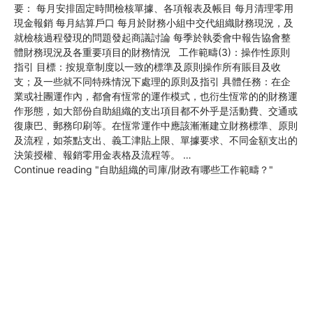
要： 每月安排固定時間檢核單據、各項報表及帳目 每月清理零用
現金報銷 每月結算戶口 每月於財務小組中交代組織財務現況，及
就檢核過程發現的問題發起商議討論 每季於執委會中報告協會整
體財務現況及各重要項目的財務情況 工作範疇(3)：操作性原則
指引 目標：按規章制度以一致的標準及原則操作所有賬目及收
支；及一些就不同特殊情況下處理的原則及指引 具體任務：在企
業或社團運作內，都會有恆常的運作模式，也衍生恆常的的財務運
作形態，如大部份自助組織的支出項目都不外乎是活動費、交通或
復康巴、郵務印刷等。在恆常運作中應該漸漸建立財務標準、原則
及流程，如茶點支出、義工津貼上限、單據要求、不同金額支出的
決策授權、報銷零用金表格及流程等。 …
Continue reading
"自助組織的司庫/財政有哪些工作範疇？"