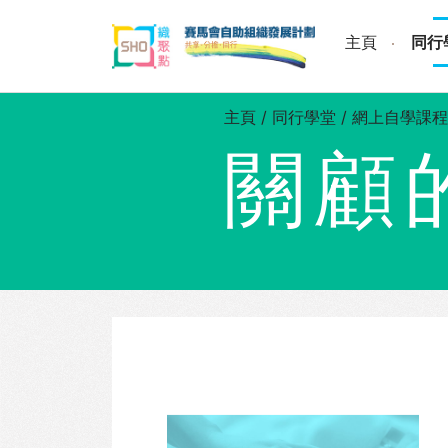
Skip
to
主頁
同行
content
主頁
/
同行學堂
/
網上自學課程
關顧