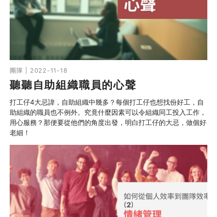
同行社區伙伴
搜尋自助組織
SHO專題
團隊 | 2022-11-18
聽聽自助組織職員的心聲
關於我們
打工仔4大忌諱，自助組織中幾多？每個打工仔也想找份好工，自
媒體報導
助組織的職員也不例外。究竟什麼因素可以令組織同工投入工作，
用心服務？那便要從他們的角度出發，明白打工仔的大忌，做個好
老細！