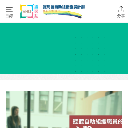
Skip
to
目錄
分享
content
主頁
同行學堂
同行學堂・簡介
推動互助
組織管理
資源拓展
網上自學課程
自助組織訓練學院
同行故事館