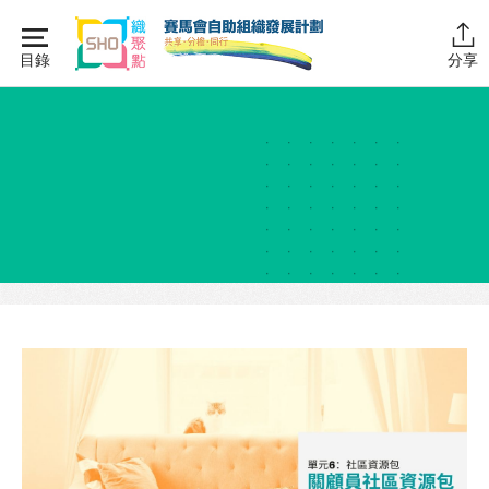
Skip
to
目錄
分享
content
主頁
同行學堂
同行故事館
同行社區伙伴
搜尋自助組織
SHO專題
關於我們
媒體報導