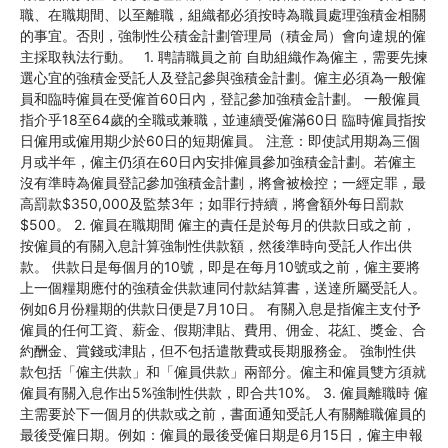
職、在職期間、以至離職，組織都必須按時為職員處理強積金相關
的事宜。否則，強制性公積金計劃管理局（積金局）會向違規的僱
主採取執法行動。 1. 聘請職員之前 自助組織作為僱主，需要先揀
選心宜的強積金受託人及登記參與強積金計劃。僱主必須為一般僱
員和臨時僱員在受僱首60日內，登記參加強積金計劃。 一般僱員
指介乎18至64歲的全職或兼職，並連續受僱滿60日 臨時僱員指按
日僱用或僱用期少於60日的短期僱員。 注意：即使試用期為三個
月或半年，僱主仍須在60日內安排僱員參加強積金計劃。若僱主
沒有準時為僱員登記參加強積金計劃，將會被檢控；一經定罪，最
高罰款$350,000及監禁3年；如罪行持續，將會額外每日罰款
$500。 2. 僱員在職期間 僱主的責任是於每月的供款日或之前，
按僱員的有關入息計算強制性供款額，然後準時向受託人作出供
款。 供款日是每個月的10號，即是在每月10號或之前，僱主要將
上一個糧期應付的強積金供款連同付款結算書，送達所屬受託人。
例如6月份糧期的供款日便是7月10日。 有關入息是指僱主支付予
僱員的任何工資、薪金、假期津貼、費用、佣金、花紅、獎金、合
約酬金、賞錢或津貼，但不包括遣散費或長期服務金。 強制性供
款包括「僱主供款」和「僱員供款」兩部分。僱主和僱員雙方須就
僱員有關入息作出5%強制性供款，即合共10%。 3. 僱員離職時 僱
主需要於下一個月的供款或之前，書面通知受託人有關離職僱員的
最後受僱日期。例如：僱員的最後受僱日期是6月15日，僱主申報