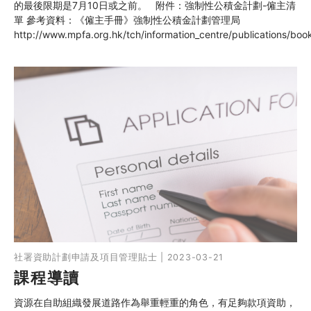
的最後限期是7月10日或之前。 附件：強制性公積金計劃-僱主清
單 參考資料：《僱主手冊》強制性公積金計劃管理局
http://www.mpfa.org.hk/tch/information_centre/publications/boo
社署資助計劃申請及項目管理貼士 | 2023-03-21
課程導讀
資源在自助組織發展道路作為舉重輕重的角色，有足夠款項資助，