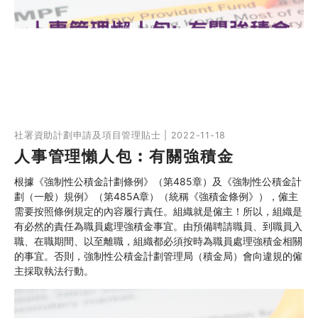
社署資助計劃申請及項目管理貼士 | 2022-11-18
人事管理懶人包︰有關強積金
根據《強制性公積金計劃條例》（第485章）及《強制性公積金計
劃（一般）規例》（第485A章）（統稱《強積金條例》），僱主
需要按照條例規定的內容履行責任。組織就是僱主！所以，組織是
有必然的責任為職員處理強積金事宜。由預備聘請職員、到職員入
職、在職期間、以至離職，組織都必須按時為職員處理強積金相關
的事宜。否則，強制性公積金計劃管理局（積金局）會向違規的僱
主採取執法行動。