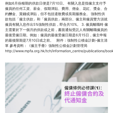
例如6月份糧期的供款日便是7月10日。 有關入息是指僱主支付予
僱員的任何工資、薪金、假期津貼、費用、佣金、花紅、獎金、合
約酬金、賞錢或津貼，但不包括遣散費或長期服務金。 強制性供
款包括「僱主供款」和「僱員供款」兩部分。僱主和僱員雙方須就
僱員有關入息作出5%強制性供款，即合共10%。 3. 僱員離職時 僱
主需要於下一個月的供款或之前，書面通知受託人有關離職僱員的
最後受僱日期。例如：僱員的最後受僱日期是6月15日，僱主申報
的最後限期是7月10日或之前。 附件：強制性公積金計劃-僱主清
單 參考資料：《僱主手冊》強制性公積金計劃管理局
http://www.mpfa.org.hk/tch/information_centre/publications/boo