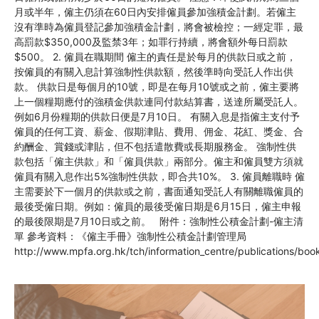
月或半年，僱主仍須在60日內安排僱員參加強積金計劃。若僱主
沒有準時為僱員登記參加強積金計劃，將會被檢控；一經定罪，最
高罰款$350,000及監禁3年；如罪行持續，將會額外每日罰款
$500。 2. 僱員在職期間 僱主的責任是於每月的供款日或之前，
按僱員的有關入息計算強制性供款額，然後準時向受託人作出供
款。 供款日是每個月的10號，即是在每月10號或之前，僱主要將
上一個糧期應付的強積金供款連同付款結算書，送達所屬受託人。
例如6月份糧期的供款日便是7月10日。 有關入息是指僱主支付予
僱員的任何工資、薪金、假期津貼、費用、佣金、花紅、獎金、合
約酬金、賞錢或津貼，但不包括遣散費或長期服務金。 強制性供
款包括「僱主供款」和「僱員供款」兩部分。僱主和僱員雙方須就
僱員有關入息作出5%強制性供款，即合共10%。 3. 僱員離職時 僱
主需要於下一個月的供款或之前，書面通知受託人有關離職僱員的
最後受僱日期。例如：僱員的最後受僱日期是6月15日，僱主申報
的最後限期是7月10日或之前。 附件：強制性公積金計劃-僱主清
單 參考資料：《僱主手冊》強制性公積金計劃管理局
http://www.mpfa.org.hk/tch/information_centre/publications/boo