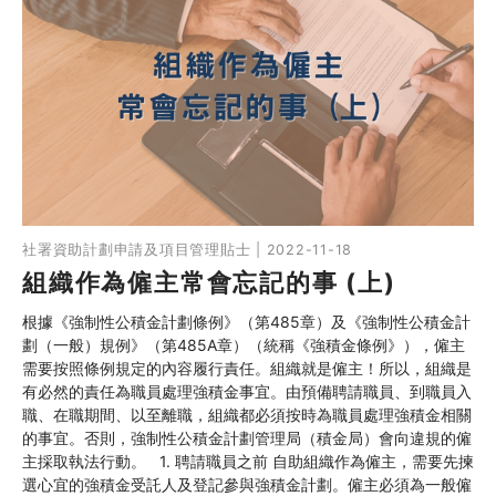
社署資助計劃申請及項目管理貼士 | 2022-11-18
組織作為僱主常會忘記的事 (上)
根據《強制性公積金計劃條例》（第485章）及《強制性公積金計
劃（一般）規例》（第485A章）（統稱《強積金條例》），僱主
需要按照條例規定的內容履行責任。組織就是僱主！所以，組織是
有必然的責任為職員處理強積金事宜。由預備聘請職員、到職員入
職、在職期間、以至離職，組織都必須按時為職員處理強積金相關
的事宜。否則，強制性公積金計劃管理局（積金局）會向違規的僱
主採取執法行動。 1. 聘請職員之前 自助組織作為僱主，需要先揀
選心宜的強積金受託人及登記參與強積金計劃。僱主必須為一般僱