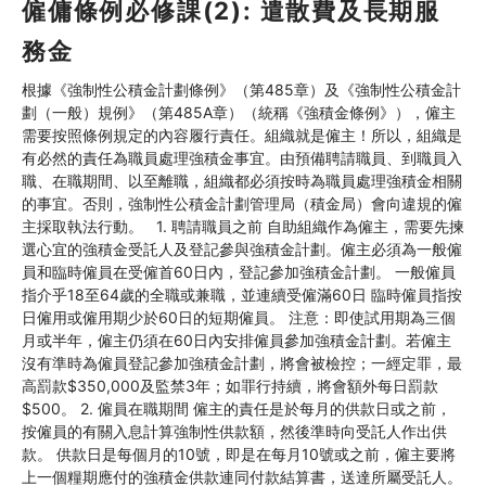
僱傭條例必修課(2): 遣散費及長期服
務金
根據《強制性公積金計劃條例》（第485章）及《強制性公積金計
劃（一般）規例》（第485A章）（統稱《強積金條例》），僱主
需要按照條例規定的內容履行責任。組織就是僱主！所以，組織是
有必然的責任為職員處理強積金事宜。由預備聘請職員、到職員入
職、在職期間、以至離職，組織都必須按時為職員處理強積金相關
的事宜。否則，強制性公積金計劃管理局（積金局）會向違規的僱
主採取執法行動。 1. 聘請職員之前 自助組織作為僱主，需要先揀
選心宜的強積金受託人及登記參與強積金計劃。僱主必須為一般僱
員和臨時僱員在受僱首60日內，登記參加強積金計劃。 一般僱員
指介乎18至64歲的全職或兼職，並連續受僱滿60日 臨時僱員指按
日僱用或僱用期少於60日的短期僱員。 注意：即使試用期為三個
月或半年，僱主仍須在60日內安排僱員參加強積金計劃。若僱主
沒有準時為僱員登記參加強積金計劃，將會被檢控；一經定罪，最
高罰款$350,000及監禁3年；如罪行持續，將會額外每日罰款
$500。 2. 僱員在職期間 僱主的責任是於每月的供款日或之前，
按僱員的有關入息計算強制性供款額，然後準時向受託人作出供
款。 供款日是每個月的10號，即是在每月10號或之前，僱主要將
上一個糧期應付的強積金供款連同付款結算書，送達所屬受託人。