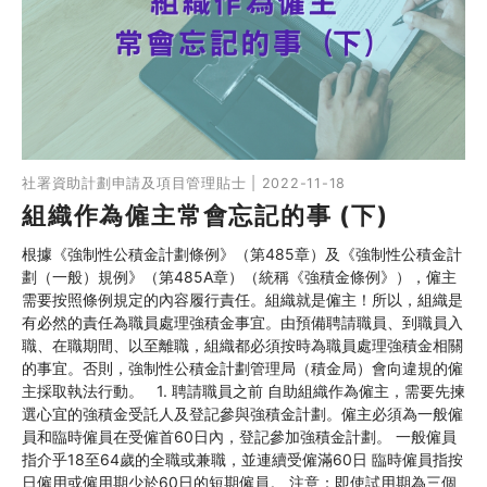
社署資助計劃申請及項目管理貼士 | 2022-11-18
組織作為僱主常會忘記的事 (下)
根據《強制性公積金計劃條例》（第485章）及《強制性公積金計
劃（一般）規例》（第485A章）（統稱《強積金條例》），僱主
需要按照條例規定的內容履行責任。組織就是僱主！所以，組織是
有必然的責任為職員處理強積金事宜。由預備聘請職員、到職員入
職、在職期間、以至離職，組織都必須按時為職員處理強積金相關
的事宜。否則，強制性公積金計劃管理局（積金局）會向違規的僱
主採取執法行動。 1. 聘請職員之前 自助組織作為僱主，需要先揀
選心宜的強積金受託人及登記參與強積金計劃。僱主必須為一般僱
員和臨時僱員在受僱首60日內，登記參加強積金計劃。 一般僱員
指介乎18至64歲的全職或兼職，並連續受僱滿60日 臨時僱員指按
日僱用或僱用期少於60日的短期僱員。 注意：即使試用期為三個