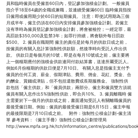
員和臨時僱員在受僱首60日內，登記參加強積金計劃。 一般僱員
指介乎18至64歲的全職或兼職，並連續受僱滿60日 臨時僱員指按
日僱用或僱用期少於60日的短期僱員。 注意：即使試用期為三個
月或半年，僱主仍須在60日內安排僱員參加強積金計劃。若僱主
沒有準時為僱員登記參加強積金計劃，將會被檢控；一經定罪，最
高罰款$350,000及監禁3年；如罪行持續，將會額外每日罰款
$500。 2. 僱員在職期間 僱主的責任是於每月的供款日或之前，
按僱員的有關入息計算強制性供款額，然後準時向受託人作出供
款。 供款日是每個月的10號，即是在每月10號或之前，僱主要將
上一個糧期應付的強積金供款連同付款結算書，送達所屬受託人。
例如6月份糧期的供款日便是7月10日。 有關入息是指僱主支付予
僱員的任何工資、薪金、假期津貼、費用、佣金、花紅、獎金、合
約酬金、賞錢或津貼，但不包括遣散費或長期服務金。 強制性供
款包括「僱主供款」和「僱員供款」兩部分。僱主和僱員雙方須就
僱員有關入息作出5%強制性供款，即合共10%。 3. 僱員離職時 僱
主需要於下一個月的供款或之前，書面通知受託人有關離職僱員的
最後受僱日期。例如：僱員的最後受僱日期是6月15日，僱主申報
的最後限期是7月10日或之前。 附件：強制性公積金計劃-僱主清
單 參考資料：《僱主手冊》強制性公積金計劃管理局
http://www.mpfa.org.hk/tch/information_centre/publications/boo