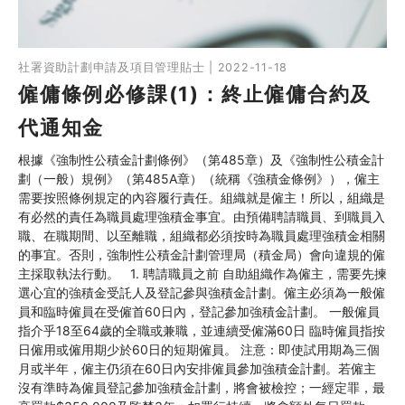
社署資助計劃申請及項目管理貼士 | 2022-11-18
僱傭條例必修課(1)：終止僱傭合約及
代通知金
根據《強制性公積金計劃條例》（第485章）及《強制性公積金計
劃（一般）規例》（第485A章）（統稱《強積金條例》），僱主
需要按照條例規定的內容履行責任。組織就是僱主！所以，組織是
有必然的責任為職員處理強積金事宜。由預備聘請職員、到職員入
職、在職期間、以至離職，組織都必須按時為職員處理強積金相關
的事宜。否則，強制性公積金計劃管理局（積金局）會向違規的僱
主採取執法行動。 1. 聘請職員之前 自助組織作為僱主，需要先揀
選心宜的強積金受託人及登記參與強積金計劃。僱主必須為一般僱
員和臨時僱員在受僱首60日內，登記參加強積金計劃。 一般僱員
指介乎18至64歲的全職或兼職，並連續受僱滿60日 臨時僱員指按
日僱用或僱用期少於60日的短期僱員。 注意：即使試用期為三個
月或半年，僱主仍須在60日內安排僱員參加強積金計劃。若僱主
沒有準時為僱員登記參加強積金計劃，將會被檢控；一經定罪，最