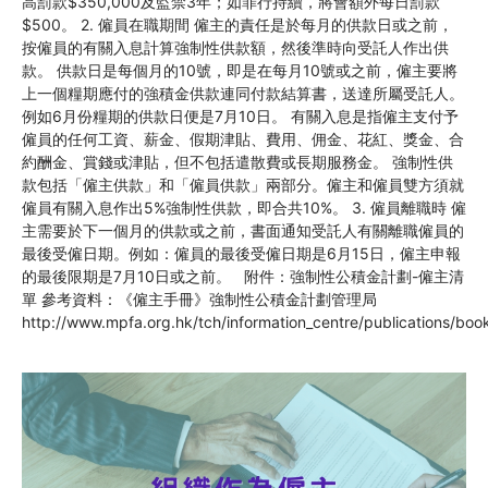
高罰款$350,000及監禁3年；如罪行持續，將會額外每日罰款
$500。 2. 僱員在職期間 僱主的責任是於每月的供款日或之前，
按僱員的有關入息計算強制性供款額，然後準時向受託人作出供
款。 供款日是每個月的10號，即是在每月10號或之前，僱主要將
上一個糧期應付的強積金供款連同付款結算書，送達所屬受託人。
例如6月份糧期的供款日便是7月10日。 有關入息是指僱主支付予
僱員的任何工資、薪金、假期津貼、費用、佣金、花紅、獎金、合
約酬金、賞錢或津貼，但不包括遣散費或長期服務金。 強制性供
款包括「僱主供款」和「僱員供款」兩部分。僱主和僱員雙方須就
僱員有關入息作出5%強制性供款，即合共10%。 3. 僱員離職時 僱
主需要於下一個月的供款或之前，書面通知受託人有關離職僱員的
最後受僱日期。例如：僱員的最後受僱日期是6月15日，僱主申報
的最後限期是7月10日或之前。 附件：強制性公積金計劃-僱主清
單 參考資料：《僱主手冊》強制性公積金計劃管理局
http://www.mpfa.org.hk/tch/information_centre/publications/boo