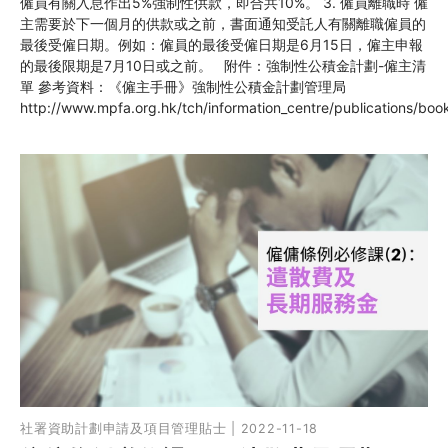
僱員有關入息作出5%強制性供款，即合共10%。 3. 僱員離職時 僱
主需要於下一個月的供款或之前，書面通知受託人有關離職僱員的
最後受僱日期。例如：僱員的最後受僱日期是6月15日，僱主申報
的最後限期是7月10日或之前。 附件：強制性公積金計劃-僱主清
單 參考資料：《僱主手冊》強制性公積金計劃管理局
http://www.mpfa.org.hk/tch/information_centre/publications/boo
社署資助計劃申請及項目管理貼士 | 2022-11-18