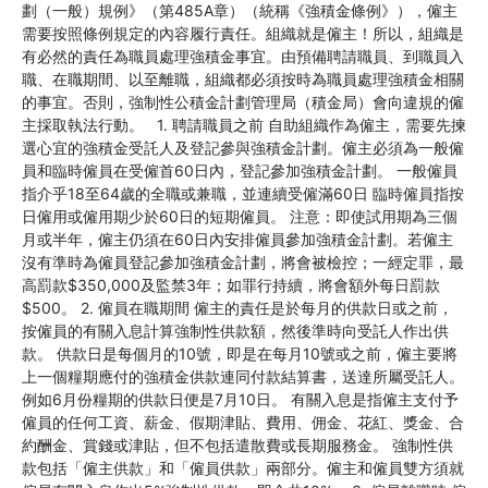
劃（一般）規例》（第485A章）（統稱《強積金條例》），僱主
需要按照條例規定的內容履行責任。組織就是僱主！所以，組織是
有必然的責任為職員處理強積金事宜。由預備聘請職員、到職員入
職、在職期間、以至離職，組織都必須按時為職員處理強積金相關
的事宜。否則，強制性公積金計劃管理局（積金局）會向違規的僱
主採取執法行動。 1. 聘請職員之前 自助組織作為僱主，需要先揀
選心宜的強積金受託人及登記參與強積金計劃。僱主必須為一般僱
員和臨時僱員在受僱首60日內，登記參加強積金計劃。 一般僱員
指介乎18至64歲的全職或兼職，並連續受僱滿60日 臨時僱員指按
日僱用或僱用期少於60日的短期僱員。 注意：即使試用期為三個
月或半年，僱主仍須在60日內安排僱員參加強積金計劃。若僱主
沒有準時為僱員登記參加強積金計劃，將會被檢控；一經定罪，最
高罰款$350,000及監禁3年；如罪行持續，將會額外每日罰款
$500。 2. 僱員在職期間 僱主的責任是於每月的供款日或之前，
按僱員的有關入息計算強制性供款額，然後準時向受託人作出供
款。 供款日是每個月的10號，即是在每月10號或之前，僱主要將
上一個糧期應付的強積金供款連同付款結算書，送達所屬受託人。
例如6月份糧期的供款日便是7月10日。 有關入息是指僱主支付予
僱員的任何工資、薪金、假期津貼、費用、佣金、花紅、獎金、合
約酬金、賞錢或津貼，但不包括遣散費或長期服務金。 強制性供
款包括「僱主供款」和「僱員供款」兩部分。僱主和僱員雙方須就