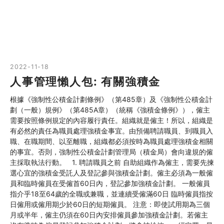
2022-11-18
人事管理懶人包: 有關強積金
根據《強制性公積金計劃條例》（第485章）及《強制性公積金計
劃（一般）規例》（第485A章）（統稱《強積金條例》），僱主
需要按照條例規定的內容履行責任。組織就是僱主！所以，組織是
有必然的責任為職員處理強積金事宜。由預備聘請職員、到職員入
職、在職期間、以至離職，組織都必須按時為職員處理強積金相關
的事宜。否則，強制性公積金計劃管理局（積金局）會向違規的僱
主採取執法行動。 1. 聘請職員之前 自助組織作為僱主，需要先揀
選心宜的強積金受託人及登記參與強積金計劃。僱主必須為一般僱
員和臨時僱員在受僱首60日內，登記參加強積金計劃。 一般僱員
指介乎18至64歲的全職或兼職，並連續受僱滿60日 臨時僱員指按
日僱用或僱用期少於60日的短期僱員。 注意：即使試用期為三個
月或半年，僱主仍須在60日內安排僱員參加強積金計劃。若僱主