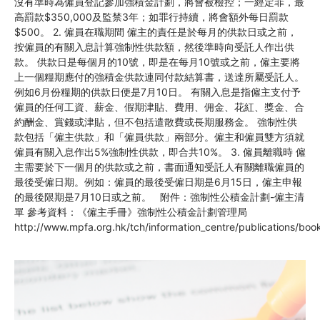
沒有準時為僱員登記參加強積金計劃，將會被檢控；一經定罪，最
高罰款$350,000及監禁3年；如罪行持續，將會額外每日罰款
$500。 2. 僱員在職期間 僱主的責任是於每月的供款日或之前，
按僱員的有關入息計算強制性供款額，然後準時向受託人作出供
款。 供款日是每個月的10號，即是在每月10號或之前，僱主要將
上一個糧期應付的強積金供款連同付款結算書，送達所屬受託人。
例如6月份糧期的供款日便是7月10日。 有關入息是指僱主支付予
僱員的任何工資、薪金、假期津貼、費用、佣金、花紅、獎金、合
約酬金、賞錢或津貼，但不包括遣散費或長期服務金。 強制性供
款包括「僱主供款」和「僱員供款」兩部分。僱主和僱員雙方須就
僱員有關入息作出5%強制性供款，即合共10%。 3. 僱員離職時 僱
主需要於下一個月的供款或之前，書面通知受託人有關離職僱員的
最後受僱日期。例如：僱員的最後受僱日期是6月15日，僱主申報
的最後限期是7月10日或之前。 附件：強制性公積金計劃-僱主清
單 參考資料：《僱主手冊》強制性公積金計劃管理局
http://www.mpfa.org.hk/tch/information_centre/publications/boo