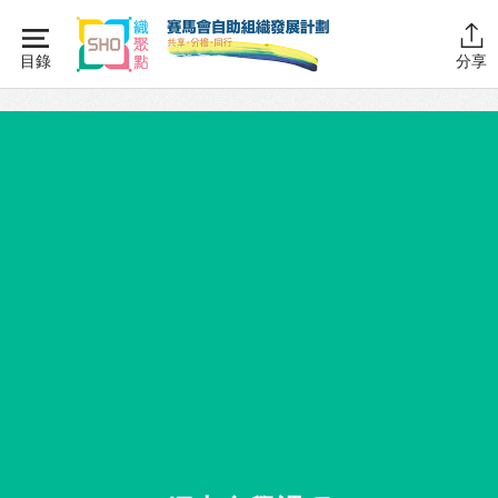
Skip
to
目錄
分享
content
主頁
同行學堂
同行學堂・簡介
推動互助
組織管理
資源拓展
網上自學課程
自助組織訓練學院
同行故事館