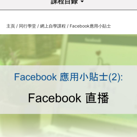
課程目錄
課程導讀
主頁
/
同行學堂
/
網上自學課程
/
Facebook應用小貼士
1
Facebook實務技巧
1.1
帳戶、群組、專頁的分別
1.2
Facebook 直播
1.3
Hashtag
1.4
自動回覆
1.5
建立活動
1.6
以廣告加強推廣