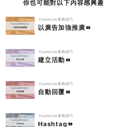
你也可能對以下內容感興趣
1
Facebook實務技巧
以廣告加強推廣
Facebook實務技巧
1.1
以廣告加強推廣
以廣告加強推廣
1.2
建立活動
建立活動
Facebook實務技巧
1.3
自動回覆
建立活動
1.4
Hashtag
自動回覆
1.5
Facebook 直播
Facebook實務技巧
自動回覆
1.6
帳戶、群組、專頁的分別
2
Hashtag
Facebook管理技巧
Facebook實務技巧
Hashtag