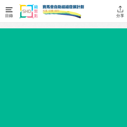
Skip
to
目錄
分享
content
主頁
同行學堂
同行學堂・簡介
推動互助
組織管理
資源拓展
網上自學課程
自助組織訓練學院
同行故事館