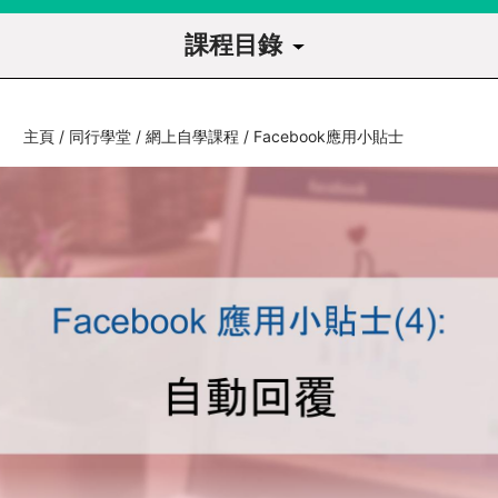
課程目錄
課程導讀
主頁
/
同行學堂
/
網上自學課程
/
Facebook應用小貼士
1
Facebook實務技巧
1.1
帳戶、群組、專頁的分別
1.2
Facebook 直播
1.3
Hashtag
1.4
自動回覆
1.5
建立活動
1.6
以廣告加強推廣