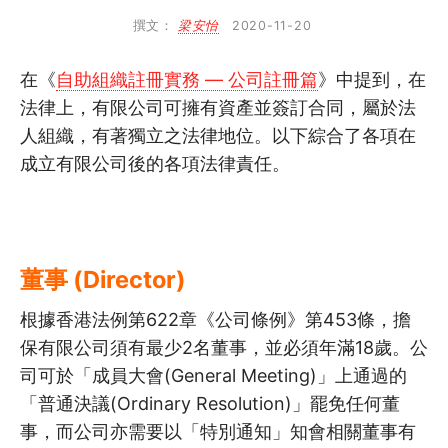
撰文：
梁安怡
2020-11-20
4
確立註冊形式
在《
自助組織註冊實務 — 公司註冊篇
》中提到，在
4.1
如何訂立組織宗旨
法律上，有限公司可擁有資產並簽訂合同，屬於法
人組織，有著獨立之法律地位。以下綜合了各項在
4.2
組織為什麼需要會章？
成立有限公司後的各項法律責任。
4.3
撰寫組織會章的基本原則
4.4
自助組織註冊實務: 社團註冊篇
董事 (Director)
4.5
自助組織註冊實務: 公司註冊篇
根據香港法例第622章《公司條例》第453條，擔
4.6
自助組織註冊實務: 有限公司…
保有限公司須有最少2名董事，並必須年滿18歲。公
司可於「成員大會(General Meeting)」上通過的
4.7
自助組織註冊實務: 慈善團體篇
「普通決議(Ordinary Resolution)」罷免任何董
事，而公司亦需要以「特別通知」知會相關董事有
4.8
自助組織不同營運形式分別