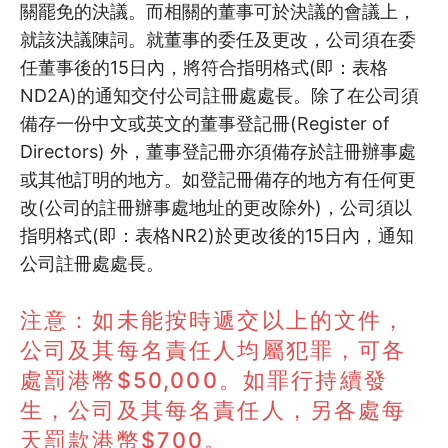
關罷免的決議。而相關的董事可於決議的會議上，
就該決議陳詞。就董事的委任及更改，公司須在委
4.9
註冊過程行政程序
任董事後的15日內，將符合指明格式(即：表格
4.10
申請成為慈善團體的注意事項
ND2A)的通知交付公司註冊處處長。除了在公司須
備存一份中文或英文的董事登記冊(Register of
5
Directors) 外，董事登記冊亦須備存於註冊辦事處
常見問題 / 其他
或其他訂明的地方。如登記冊備存的地方有任何更
5.1
五個實用工具網站介紹
改(公司的註冊辦事處地址的更改除外)，公司須以
指明格式(即：表格NR2)於更改後的15日內，通知
5.2
成立組織十問十答 (上)
公司註冊處處長。
5.3
成立組織十問十答 (下)
注意：如未能按時遞交以上的文件，
公司及其每名責任人均屬犯罪，可各
5.4
新組織成立必需知道的政府及…
處罰港幣$50,000。如罪行持續發
5.5
組織成立初期可能會涉及項目…
生，公司及其每名責任人，另各處每
天罰款港幣$700。