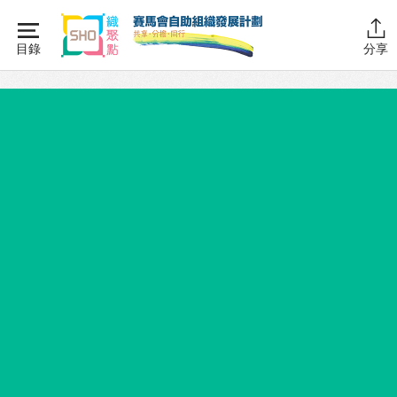
Skip
to
目錄
分享
content
主頁
同行學堂
同行學堂・簡介
推動互助
組織管理
資源拓展
網上自學課程
自助組織訓練學院
同行故事館