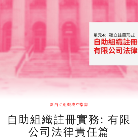
1.1
回歸基本步
1.2
自助組織的七大功能
1.3
自助組織如何發揮社會影響力
1.4
自助組織定義
2
決定運作模式
2.1
自助組織的基本架構及運作 (上)
2.2
自助組織的基本架構及運作 (下)
新自助組織成立指南
3
自助組織註冊實務: 有限
建立核心團隊
公司法律責任篇
3.1
新成立組織如何建立核心團隊