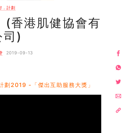
好．計劃
 (香港肌健協會有
公司)
會
2019-09-13
劃2019 -「傑出互助服務大獎」