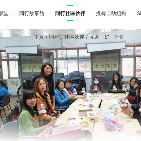
學堂
同行故事館
同行社區伙伴
搜尋自助組織
主頁
/
同行．社區伙伴
/
互助．好．計劃