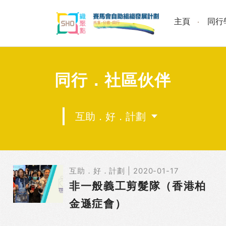
Skip
to
主頁
同行
content
同行．社區伙伴
互助．好．計劃
互助．好．計劃 | 2020-01-17
非一般義工剪髮隊（香港柏
金遜症會）