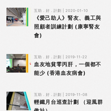
互助．好．計劃 | 2020-01-10
《愛己助人》腎友、義工與
照顧者訓練計劃 (康寧腎友
會)
互助．好．計劃 | 2019-11-22
血友地貧零丙肝，一個都不
能少 (香港血友病會)
互助．好．計劃 | 2019-11-08
輕鐵月台巡查計劃 （迎風群
傲社）