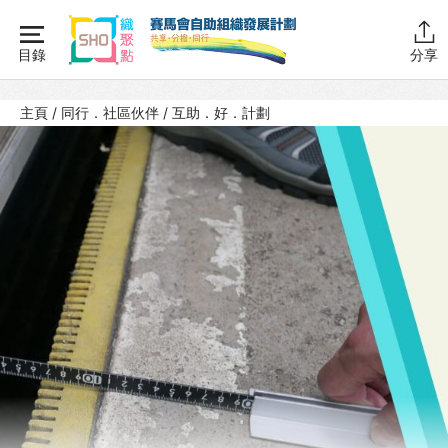
Skip
to
目錄
分享
content
主頁
主頁
/
同行．社區伙伴
/
互助．好．計劃
同行學堂
同行故事館
同行社區伙伴
互助．好．計劃 – 專訪
互助．好．計劃
社區伙伴協作計劃
成為同行伙伴
互助傳承計劃