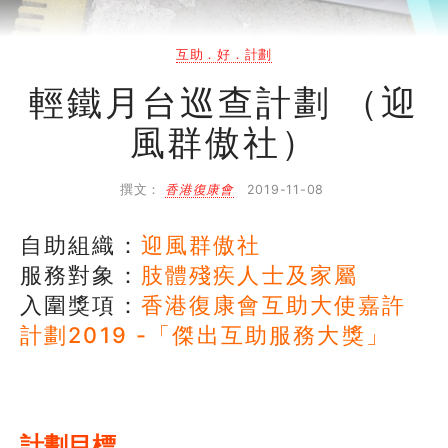
搜尋自助組織
互助．好．計劃
SHO專題
輕鐵月台巡查計劃 （迎
風群傲社）
關於我們
媒體報導
撰文：
香港復康會
2019-11-08
自助組織：
迎風群傲社
服務對象：
肢體殘疾人士及家屬
入圍獎項：
香港復康會互助大使嘉許
計劃2019 -「傑出互助服務大獎」
計劃目標