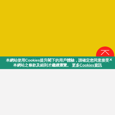
回頁頂
同行．社區伙伴
互助．好．計劃