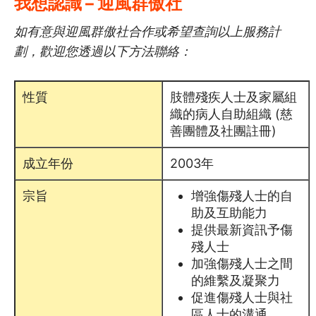
我想認識 – 迎風群傲社
如有意與迎風群傲社合作或希望查詢以上服務計
劃，歡迎您透過以下方法聯絡：
性質
肢體殘疾人士及家屬組
織的病人自助組織 (慈
善團體及社團註冊)
成立年份
2003年
宗旨
增強傷殘人士的自
助及互助能力
提供最新資訊予傷
殘人士
加強傷殘人士之間
的維繫及凝聚力
促進傷殘人士與社
區人士的溝通