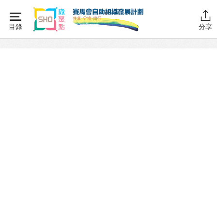
Skip
to
目錄
分享
content
主頁
同行學堂
同行故事館
同行社區伙伴
互助．好．計劃 – 專訪
互助．好．計劃
社區伙伴協作計劃
成為同行伙伴
互助傳承計劃