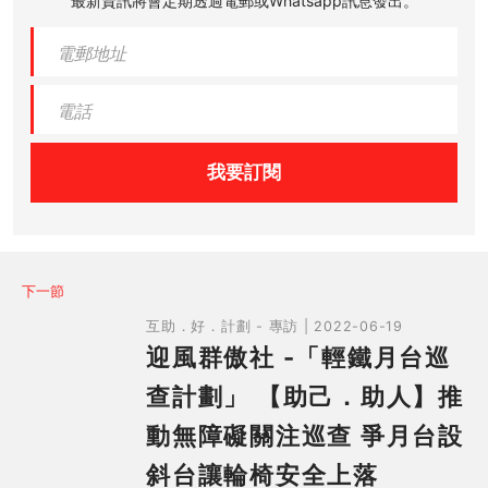
最新資訊將會定期透過電郵或Whatsapp訊息發出。
我要訂閱
下一節
互助．好．計劃 - 專訪 | 2022-06-19
迎風群傲社 -「輕鐵月台巡
查計劃」 【助己．助人】推
動無障礙關注巡查 爭月台設
斜台讓輪椅安全上落