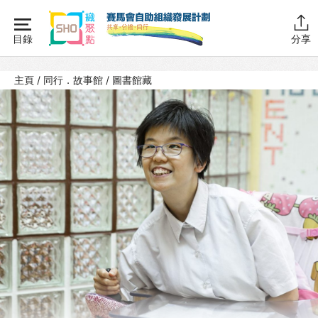
Skip
to
目錄
分享
content
主頁
主頁
/
同行．故事館
/
圖書館藏
同行學堂
同行故事館
計劃簡介
圖書館藏
活動花絮
同行社區伙伴
搜尋自助組織