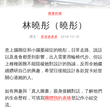
SHO專題
圖書館藏
關於我們
林曉彤（曉彤）
媒體報導
撰文：
香港復康會
2019-12-31
患上腦癇症和小腦萎縮症的曉彤，日常走路、說話
以及進食都受到影響，出入需要用輪椅代步。但以
上種種困難不能阻礙她對設計的熱誠，反而令她繼
續鑽研自己的興趣，希望日後能設計各款賀卡給曾
關心過她的人。
如有興趣與「真人圖書」親身接觸對話，了解他們
的生命歷程，
可填寫
團體預約表格
登記作小組交
流。