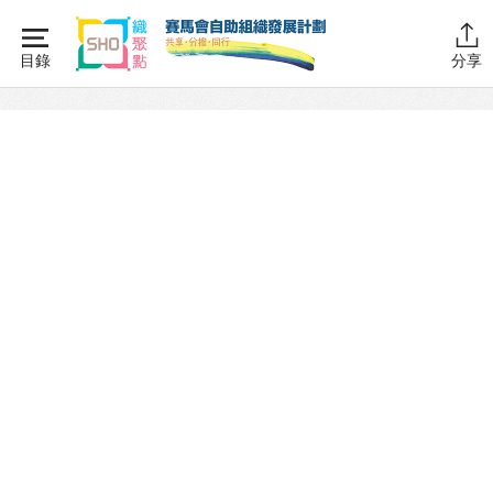
Skip
to
目錄
分享
content
主頁
同行學堂
同行故事館
同行社區伙伴
互助．好．計劃 – 專訪
互助．好．計劃
社區伙伴協作計劃
成為同行伙伴
互助傳承計劃