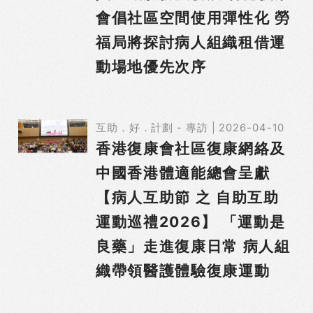
會倡社區空間使用彈性化 勞
福局將探討病人組織租借運
動場地優先次序
互助．好．計劃 - 專訪 | 2026-04-10
香港復康會社區復康網絡及
中國香港體適能總會呈獻
【病人互助節 之 自助互助
運動巡禮2026】 「運動是
良藥」走進復康日常 病人組
織帶領醫護體驗復康運動