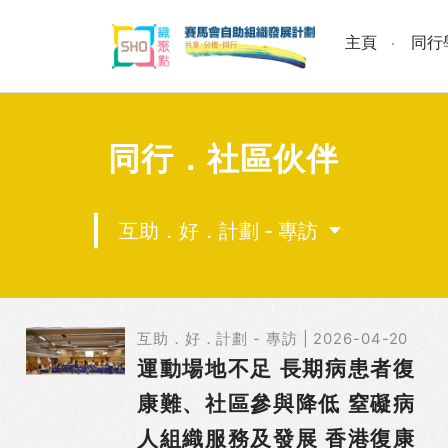
Skip
to
主頁
同行
content
同行．社區伙伴
互助．好．計劃 - 專訪
互助．好．計劃 - 專訪 | 2026-04-20
運動場地不足 長期病患者復
康難、社區參與降低 窒礙病
人組織服務及發展 香港復康