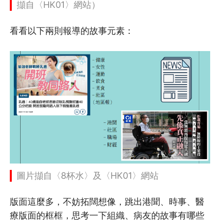
擷自〈HK01〉網站）
看看以下兩則報導的故事元素：
圖片擷自〈8杯水〉及〈HK01〉網站
版面這麼多，不妨拓闊想像，跳出港聞、時事、醫
療版面的框框，思考一下組織、病友的故事有哪些