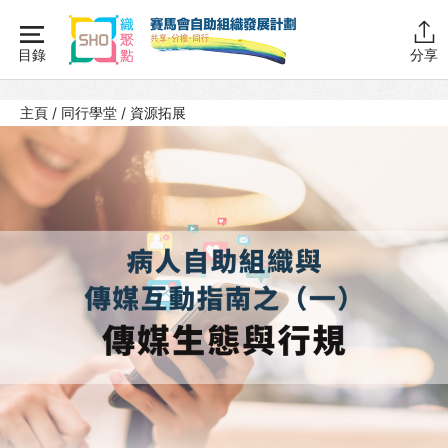
Skip
to
目錄
分享
content
主頁
主頁
/
同行學堂
/
資源拓展
同行學堂
同行學堂・簡介
推動互助
組織管理
資源拓展
SHO科技
SHO公關
網上自學課程