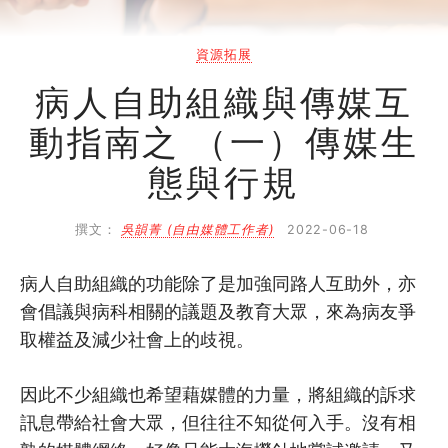
自助組織訓練學院
同行故事館
資源拓展
病人自助組織與傳媒互
同行社區伙伴
動指南之 （一）傳媒生
搜尋自助組織
態與行規
SHO專題
撰文：
吳韻菁 (自由媒體工作者)
2022-06-18
關於我們
病人自助組織的功能除了是加強同路人互助外，亦
媒體報導
會倡議與病科相關的議題及教育大眾，來為病友爭
取權益及減少社會上的歧視。
因此不少組織也希望藉媒體的力量，將組織的訴求
訊息帶給社會大眾，但往往不知從何入手。沒有相