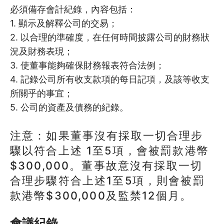
必須備存會計紀錄，內容包括：
5.1
聽聽自助組織職員的心聲
1. 顯示及解釋公司的交易；
2. 以合理的準確度，在任何時間披露公司的財務狀
5.2
如何平衡職員工作及用者參與？
況及財務表現；
5.3
搵啱職員的五大要訣
3. 使董事能夠確保財務報表符合法例；
4. 記錄公司所有收支款項的每日記項，及該等收支
5.4
如何訂立僱傭合約?
所關乎的事宜；
5. 公司的資產及債務的紀錄。
5.5
人事管理懶人包︰有關強積金
注意：如果董事沒有採取一切合理步
5.6
準備就緒：如何為新職員帶來…
驟以符合上述 1至5項，會被罰款港幣
5.7
你必需要知的職員假期安排(上)
$300,000。董事故意沒有採取一切
合理步驟符合上述1至5項，則會被罰
5.8
你必需要知的職員假期安排(下)
款港幣$300,000及監禁12個月。
5.9
員工超時工作及補假紀錄表應用
會議紀錄