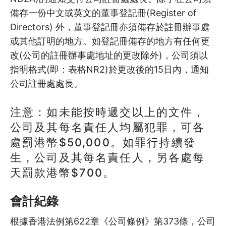
4
財務管理篇
備存一份中文或英文的董事登記冊(Register of
Directors) 外，董事登記冊亦須備存於註冊辦事處
4.1
組織財務管理錦囊：基礎概念篇
或其他訂明的地方。如登記冊備存的地方有任何更
改(公司的註冊辦事處地址的更改除外)，公司須以
4.2
組織財務管理錦囊：唔識會計…
指明格式(即：表格NR2)於更改後的15日內，通知
4.3
公司註冊處處長。
自助組織理財警號的五個特徵
4.4
組織不可不知的財務管理夥伴
注意：如未能按時遞交以上的文件，
公司及其每名責任人均屬犯罪，可各
4.5
自助組織的司庫/財政有哪些工…
處罰港幣$50,000。如罪行持續發
生，公司及其每名責任人，另各處每
4.6
自助組織註冊實務: 有限公司…
天罰款港幣$700。
4.7
註冊社團的簡單財務要求
會計紀錄
5
人事管理篇
根據香港法例第622章《公司條例》第373條，公司