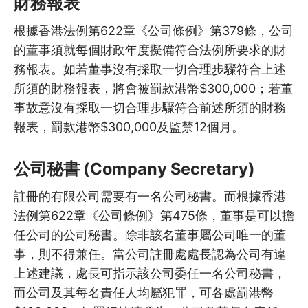
財務報表
5.19
僱傭條例必修課(2): 遣散費…
根據香港法例第622章《公司條例》第379條，公司
5.20
懲戒與申訴機制
的董事須就每個財政年度擬備符合法例所要求的財
5.21
務報表。如若董事沒有採取一切合理步驟符合上述
處理衝突
所須的財務報表，將會被罰款港幣$300,000；若董
5.22
組織領袖的不同領導風格
事故意沒有採取一切合理步驟符合前述所須的財務
報表，罰款港幣$300,000及監禁12個月。
5.23
僱傭條例必修課(1)：終止僱…
公司秘書 (Company Secretary)
6
互助實踐懶人包
註冊的有限公司需要有一名公司秘書。而根據香港
6.1
法例第622章《公司條例》第475條，董事是可以擔
社署資助計劃項目管理—互助…
任公司的公司秘書。除非該名董事屬公司唯一的董
事，則不得兼任。當公司註冊處處長認為公司有違
上述建議，處長可指示該公司委任一名公司秘書，
而公司及其每名責任人均屬犯罪，可各處罰港幣