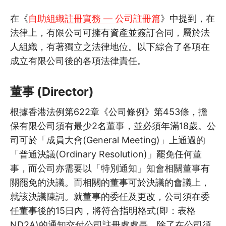
3.2
介紹AAR作為活動後檢討工具
在《
自助組織註冊實務 — 公司註冊篇
》中提到，在
3.3
項目管理在自助組織中的應用…
法律上，有限公司可擁有資產並簽訂合同，屬於法
人組織，有著獨立之法律地位。以下綜合了各項在
3.4
項目管理在自助組織中的應用…
成立有限公司後的各項法律責任。
3.5
項目管理在自助組織中的應用…
董事 (Director)
3.6
項目管理在自助組織中的應用…
根據香港法例第622章《公司條例》第453條，擔
保有限公司須有最少2名董事，並必須年滿18歲。公
3.7
項目管理在自助組織中的應用…
司可於「成員大會(General Meeting)」上通過的
3.8
組織管理問題多‧千頭萬緒點「…
「普通決議(Ordinary Resolution)」罷免任何董
事，而公司亦需要以「特別通知」知會相關董事有
3.9
組織管理問題多‧千頭萬緒點「…
關罷免的決議。而相關的董事可於決議的會議上，
就該決議陳詞。就董事的委任及更改，公司須在委
3.10
組織管理問題多‧千頭萬緒點…
任董事後的15日內，將符合指明格式(即：表格
ND2A)的通知交付公司註冊處處長。除了在公司須