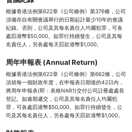
5.10
進行中期或年度考核的工具…
根據香港法例第622章《公司條例》第376條，公司
5.11
做個組織好老闆：十大成功…
須備存自有關會議舉行的日期起計最少10年的會議
紀錄。否則，公司及其每名責任人均屬犯罪，可各
5.12
好職員誰能留得住 (一)
處罰港幣$50,000。如罪行持續發生，公司及其每
名責任人，另各處每天罰款港幣$1,000。
5.13
好職員誰能留得住 (二)
周年申報表 (Annual Return)
5.14
好職員誰能留得住 (三)
根據香港法例第622章《公司條例》第662條，公司
5.15
自助組織理想職員的聘請策略
須就每一個財政年度，在申報表日期後的42日內，
5.16
組織職員招聘面試提問技巧
將周年申報表(即：表格NAR1)交付公司註冊處處長
登記。如逾期遞交，公司及其每名責任人均屬犯
5.17
組織作為僱主常會忘記的事…
罪，可各處罰港幣$50,000。如罪行持續發生，公
司及其每名責任人，另各處每天罰款港幣$1,000。
5.18
組織作為僱主常會忘記的事…