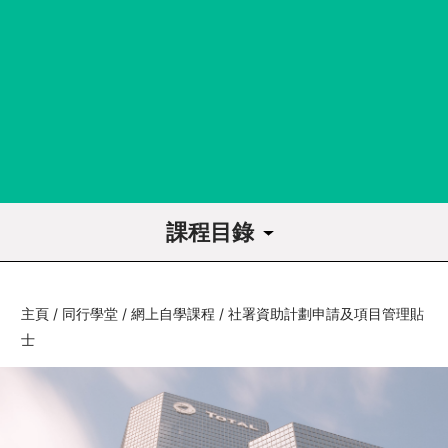
課程目錄
課程導讀
主頁
/
同行學堂
/
網上自學課程
/
社署資助計劃申請及項目管理貼
1
回歸信念篇
士
1.1
回歸基本步
1.2
組織發展指南針：SWOT分析法