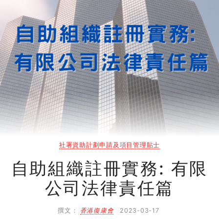
1.3
各類常見籌款及資源拓展方法…
1.4
疫情下服務籌組貼士
1.5
病人組織網上活動例子(上)
1.6
病人組織網上活動例子(下)
2
知己知彼篇
2.1
社署資助計劃評核準則
社署資助計劃申請及項目管理貼士
自助組織註冊實務: 有限
3
項目管理篇
公司法律責任篇
3.1
活動統籌好幫手
撰文：
香港復康會
2023-03-17