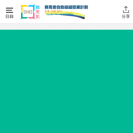
Skip
to
目錄
分享
content
主頁
同行學堂
同行學堂・簡介
推動互助
組織管理
資源拓展
網上自學課程
自助組織訓練學院
同行故事館